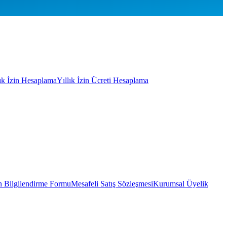
lık İzin Hesaplama
Yıllık İzin Ücreti Hesaplama
 Bilgilendirme Formu
Mesafeli Satış Sözleşmesi
Kurumsal Üyelik