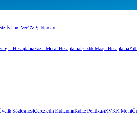
siz İş İlanı Ver
CV Şablonları
Vergisi Hesaplama
Fazla Mesai Hesaplama
İşsizlik Maaşı Hesaplama
Yıl
Üyelik Sözleşmesi
Çerezlerin Kullanımı
Kalite Politikası
KVKK Metni
Ön