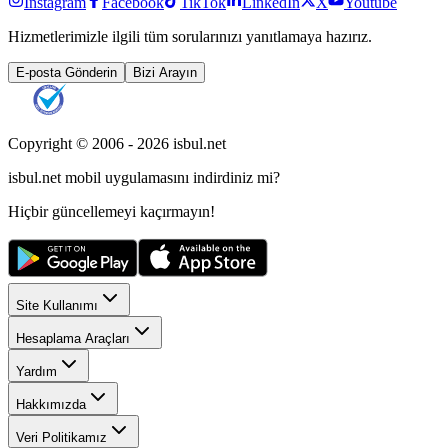
Instagram
Facebook
TikTok
LinkedIn
X
Youtube
Hizmetlerimizle ilgili tüm sorularınızı yanıtlamaya hazırız.
E-posta Gönderin
Bizi Arayın
Copyright © 2006 -
2026
isbul.net
isbul.net
mobil uygulamasını
indirdiniz mi?
Hiçbir güncellemeyi kaçırmayın!
Site Kullanımı
Hesaplama Araçları
Yardım
Hakkımızda
Veri Politikamız