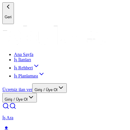
Geri
Ana Sayfa
İş İlanları
İş Rehberi
İş Planlaması
Ücretsiz ilan ver
Giriş / Üye Ol
Giriş / Üye Ol
İş Ara