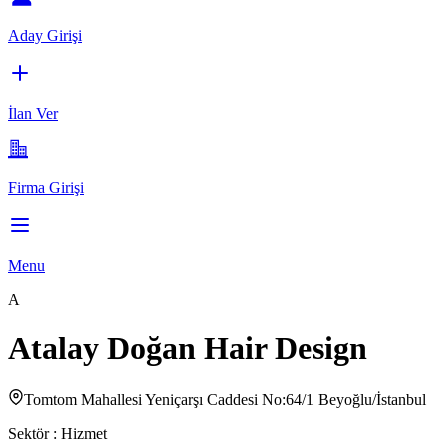
Aday Girişi
İlan Ver
Firma Girişi
Menu
A
Atalay Doğan Hair Design
Tomtom Mahallesi Yeniçarşı Caddesi No:64/1 Beyoğlu/İstanbul
Sektör :
Hizmet