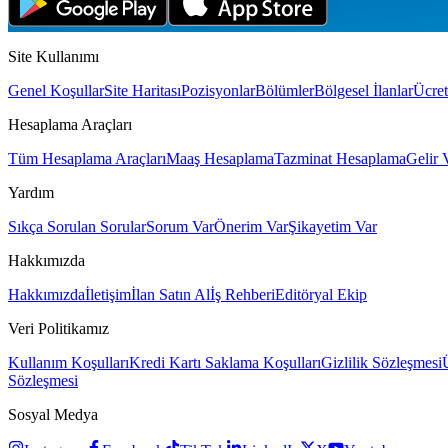
Site Kullanımı
Genel Koşullar
Site Haritası
Pozisyonlar
Bölümler
Bölgesel İlanlar
Ücret
Hesaplama Araçları
Tüm Hesaplama Araçları
Maaş Hesaplama
Tazminat Hesaplama
Gelir 
Yardım
Sıkça Sorulan Sorular
Sorum Var
Önerim Var
Şikayetim Var
Hakkımızda
Hakkımızda
İletişim
İlan Satın Al
İş Rehberi
Editöryal Ekip
Veri Politikamız
Kullanım Koşulları
Kredi Kartı Saklama Koşulları
Gizlilik Sözleşmesi
Sözleşmesi
Sosyal Medya