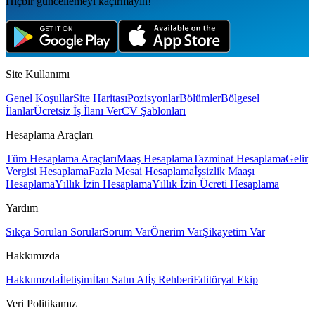
Hiçbir güncellemeyi kaçırmayın!
Site Kullanımı
Genel Koşullar
Site Haritası
Pozisyonlar
Bölümler
Bölgesel
İlanlar
Ücretsiz İş İlanı Ver
CV Şablonları
Hesaplama Araçları
Tüm Hesaplama Araçları
Maaş Hesaplama
Tazminat Hesaplama
Gelir
Vergisi Hesaplama
Fazla Mesai Hesaplama
İşsizlik Maaşı
Hesaplama
Yıllık İzin Hesaplama
Yıllık İzin Ücreti Hesaplama
Yardım
Sıkça Sorulan Sorular
Sorum Var
Önerim Var
Şikayetim Var
Hakkımızda
Hakkımızda
İletişim
İlan Satın Al
İş Rehberi
Editöryal Ekip
Veri Politikamız