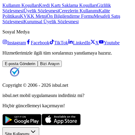
Kullanım Koşulları
Kredi Kartı Saklama Koşulları
Gizlilik
Sözleşmesi
Üyelik Sözleşmesi
Çerezlerin Kullanımı
Kalite
Politikası
KVKK Metni
Ön Bilgilendirme Formu
Mesafeli Satış
Sözleşmesi
Kurumsal Üyelik Sözleşmesi
Sosyal Medya
Instagram
Facebook
TikTok
LinkedIn
X
Youtube
Hizmetlerimizle ilgili tüm sorularınızı yanıtlamaya hazırız.
E-posta Gönderin
Bizi Arayın
Copyright © 2006 -
2026
isbul.net
isbul.net
mobil uygulamasını
indirdiniz mi?
Hiçbir güncellemeyi kaçırmayın!
Site Kullanımı