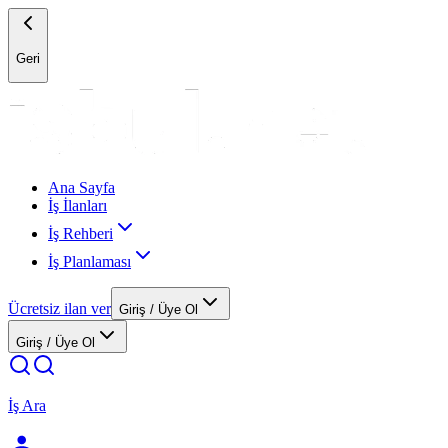
Geri
Ana Sayfa
İş İlanları
İş Rehberi
İş Planlaması
Ücretsiz ilan ver
Giriş / Üye Ol
Giriş / Üye Ol
İş Ara