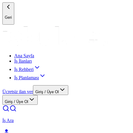
Geri
Ana Sayfa
İş İlanları
İş Rehberi
İş Planlaması
Ücretsiz ilan ver
Giriş / Üye Ol
Giriş / Üye Ol
İş Ara