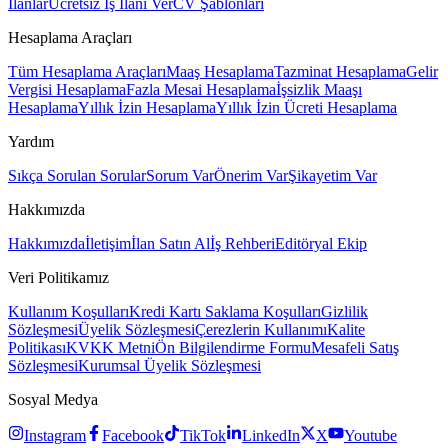
İlanlar
Ücretsiz İş İlanı Ver
CV Şablonları
Hesaplama Araçları
Tüm Hesaplama Araçları
Maaş Hesaplama
Tazminat Hesaplama
Gelir
Vergisi Hesaplama
Fazla Mesai Hesaplama
İşsizlik Maaşı
Hesaplama
Yıllık İzin Hesaplama
Yıllık İzin Ücreti Hesaplama
Yardım
Sıkça Sorulan Sorular
Sorum Var
Önerim Var
Şikayetim Var
Hakkımızda
Hakkımızda
İletişim
İlan Satın Al
İş Rehberi
Editöryal Ekip
Veri Politikamız
Kullanım Koşulları
Kredi Kartı Saklama Koşulları
Gizlilik
Sözleşmesi
Üyelik Sözleşmesi
Çerezlerin Kullanımı
Kalite
Politikası
KVKK Metni
Ön Bilgilendirme Formu
Mesafeli Satış
Sözleşmesi
Kurumsal Üyelik Sözleşmesi
Sosyal Medya
Instagram
Facebook
TikTok
LinkedIn
X
Youtube