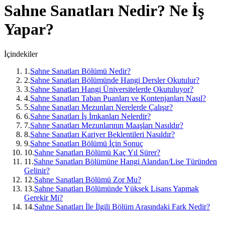
Sahne Sanatları
Nedir? Ne İş
Yapar?
İçindekiler
1
.
Sahne Sanatları Bölümü Nedir?
2
.
Sahne Sanatları Bölümünde Hangi Dersler Okutulur?
3
.
Sahne Sanatları Hangi Üniversitelerde Okutuluyor?
4
.
Sahne Sanatları Taban Puanları ve Kontenjanları Nasıl?
5
.
Sahne Sanatları Mezunları Nerelerde Çalışır?
6
.
Sahne Sanatları İş İmkanları Nelerdir?
7
.
Sahne Sanatları Mezunlarının Maaşları Nasıldır?
8
.
Sahne Sanatları Kariyer Beklentileri Nasıldır?
9
.
Sahne Sanatları Bölümü İçin Sonuç
10
.
Sahne Sanatları Bölümü Kaç Yıl Sürer?
11
.
Sahne Sanatları Bölümüne Hangi Alandan/Lise Türünden
Gelinir?
12
.
Sahne Sanatları Bölümü Zor Mu?
13
.
Sahne Sanatları Bölümünde Yüksek Lisans Yapmak
Gerekir Mi?
14
.
Sahne Sanatları İle İlgili Bölüm Arasındaki Fark Nedir?