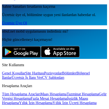
Sahne Sanatları
fırsatlarını kaçırma
Ücretsiz üye ol, bölümüne uygun yeni ilanlardan haberdar ol.
Ücretsiz Üye Ol
isbul.net
mobil uygulamаsını
indirdiniz mi?
Hiçbir güncellemeyi kaçırmayın!
Site Kullanımı
Genel Koşullar
Site Haritası
Pozisyonlar
Bölümler
Bölgesel
İlanlar
Ücretsiz İş İlanı Ver
CV Şablonları
Hesaplama Araçları
Tüm Hesaplama Araçları
Maaş Hesaplama
Tazminat Hesaplama
Gelir
Vergisi Hesaplama
Fazla Mesai Hesaplama
İşsizlik Maaşı
Hesaplama
Yıllık İzin Hesaplama
Yıllık İzin Ücreti Hesaplama