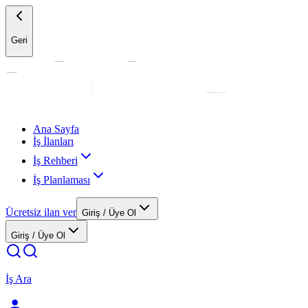
Geri
Ana Sayfa
İş İlanları
İş Rehberi
İş Planlaması
Ücretsiz ilan ver
Giriş / Üye Ol
Giriş / Üye Ol
İş Ara