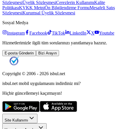
Sözleşmesi
Üyelik Sözleşmesi
Çerezlerin Kullanımı
Kalite
Politikası
KVKK Metni
Ön Bilgilendirme Formu
Mesafeli Satış
Sözleşmesi
Kurumsal Üyelik Sözleşmesi
Sosyal Medya
Instagram
Facebook
TikTok
LinkedIn
X
Youtube
Hizmetlerimizle ilgili tüm sorularınızı yanıtlamaya hazırız.
E-posta Gönderin
Bizi Arayın
Copyright © 2006 -
2026
isbul.net
isbul.net
mobil uygulamasını
indirdiniz mi?
Hiçbir güncellemeyi kaçırmayın!
Site Kullanımı