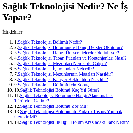
Sağlık Teknolojisi
Nedir? Ne İş
Yapar?
İçindekiler
1
.
Sağlık Teknolojisi Bölümü Nedir?
2
.
Sağlık Teknolojisi Bölümünde Hangi Dersler Okutulur?
3
.
Sağlık Teknolojisi Hangi Üniversitelerde Okutuluyor?
4
.
Sağlık Teknolojisi Taban Puanları ve Kontenjanları Nasıl?
5
.
Sağlık Teknolojisi Mezunları Nerelerde Çalışır?
6
.
Sağlık Teknolojisi İş İmkanları Nelerdir?
7
.
Sağlık Teknolojisi Mezunlarının Maaşları Nasıldır?
8
.
Sağlık Teknolojisi Kariyer Beklentileri Nasıldır?
9
.
Sağlık Teknolojisi Bölümü İçin Sonuç
10
.
Sağlık Teknolojisi Bölümü Kaç Yıl Sürer?
11
.
Sağlık Teknolojisi Bölümüne Hangi Alandan/Lise
Türünden Gelinir?
12
.
Sağlık Teknolojisi Bölümü Zor Mu?
13
.
Sağlık Teknolojisi Bölümünde Yüksek Lisans Yapmak
Gerekir Mi?
14
.
Sağlık Teknolojisi İle İlgili Bölüm Arasındaki Fark Nedir?