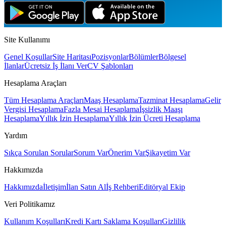
Site Kullanımı
Genel Koşullar
Site Haritası
Pozisyonlar
Bölümler
Bölgesel
İlanlar
Ücretsiz İş İlanı Ver
CV Şablonları
Hesaplama Araçları
Tüm Hesaplama Araçları
Maaş Hesaplama
Tazminat Hesaplama
Gelir
Vergisi Hesaplama
Fazla Mesai Hesaplama
İşsizlik Maaşı
Hesaplama
Yıllık İzin Hesaplama
Yıllık İzin Ücreti Hesaplama
Yardım
Sıkça Sorulan Sorular
Sorum Var
Önerim Var
Şikayetim Var
Hakkımızda
Hakkımızda
İletişim
İlan Satın Al
İş Rehberi
Editöryal Ekip
Veri Politikamız
Kullanım Koşulları
Kredi Kartı Saklama Koşulları
Gizlilik