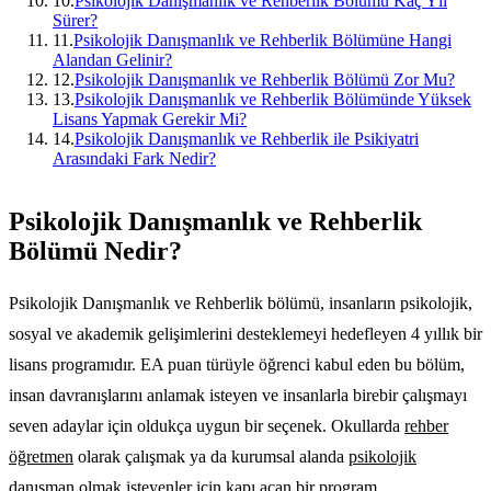
10
.
Psikolojik Danışmanlık ve Rehberlik Bölümü Kaç Yıl
Sürer?
11
.
Psikolojik Danışmanlık ve Rehberlik Bölümüne Hangi
Alandan Gelinir?
12
.
Psikolojik Danışmanlık ve Rehberlik Bölümü Zor Mu?
13
.
Psikolojik Danışmanlık ve Rehberlik Bölümünde Yüksek
Lisans Yapmak Gerekir Mi?
14
.
Psikolojik Danışmanlık ve Rehberlik ile Psikiyatri
Arasındaki Fark Nedir?
Psikolojik Danışmanlık ve Rehberlik
Bölümü Nedir?
Psikolojik Danışmanlık ve Rehberlik bölümü, insanların psikolojik,
sosyal ve akademik gelişimlerini desteklemeyi hedefleyen 4 yıllık bir
lisans programıdır. EA puan türüyle öğrenci kabul eden bu bölüm,
insan davranışlarını anlamak isteyen ve insanlarla birebir çalışmayı
seven adaylar için oldukça uygun bir seçenek. Okullarda
rehber
öğretmen
olarak çalışmak ya da kurumsal alanda
psikolojik
danışman
olmak isteyenler için kapı açan bir program.