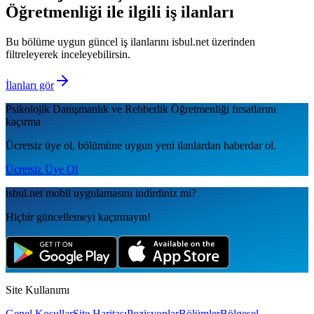
Öğretmenliği
ile ilgili iş ilanları
Bu bölüme uygun güncel iş ilanlarını isbul.net üzerinden
filtreleyerek inceleyebilirsin.
İlanları gör
Psikolojik Danışmanlık ve Rehberlik Öğretmenliği
fırsatlarını
kaçırma
Ücretsiz üye ol, bölümüne uygun yeni ilanlardan haberdar ol.
Ücretsiz Üye Ol
isbul.net
mobil uygulamаsını
indirdiniz mi?
Hiçbir güncellemeyi kaçırmayın!
Site Kullanımı
Genel Koşullar
Site Haritası
Pozisyonlar
Bölümler
Bölgesel