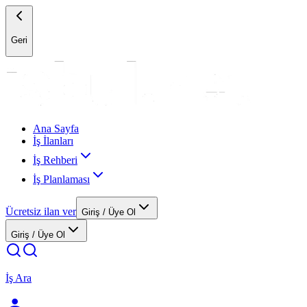
Geri
Ana Sayfa
İş İlanları
İş Rehberi
İş Planlaması
Ücretsiz ilan ver
Giriş / Üye Ol
Giriş / Üye Ol
İş Ara