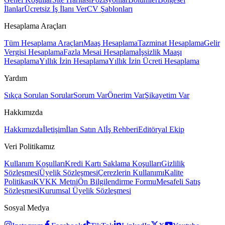
İlanlar
Ücretsiz İş İlanı Ver
CV Şablonları
Hesaplama Araçları
Tüm Hesaplama Araçları
Maaş Hesaplama
Tazminat Hesaplama
Gelir
Vergisi Hesaplama
Fazla Mesai Hesaplama
İşsizlik Maaşı
Hesaplama
Yıllık İzin Hesaplama
Yıllık İzin Ücreti Hesaplama
Yardım
Sıkça Sorulan Sorular
Sorum Var
Önerim Var
Şikayetim Var
Hakkımızda
Hakkımızda
İletişim
İlan Satın Al
İş Rehberi
Editöryal Ekip
Veri Politikamız
Kullanım Koşulları
Kredi Kartı Saklama Koşulları
Gizlilik
Sözleşmesi
Üyelik Sözleşmesi
Çerezlerin Kullanımı
Kalite
Politikası
KVKK Metni
Ön Bilgilendirme Formu
Mesafeli Satış
Sözleşmesi
Kurumsal Üyelik Sözleşmesi
Sosyal Medya