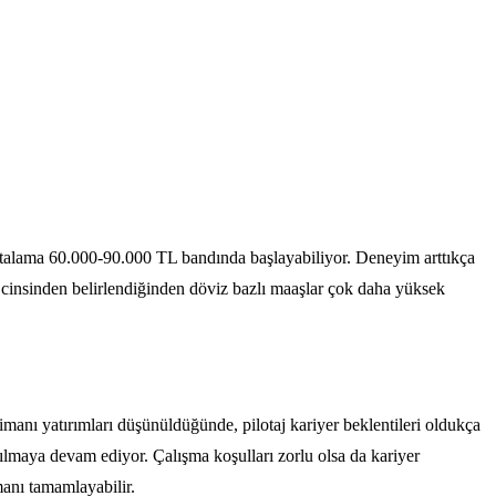
ık ortalama 60.000-90.000 TL bandında başlayabiliyor. Deneyim arttıkça
ro cinsinden belirlendiğinden döviz bazlı maaşlar çok daha yüksek
imanı yatırımları düşünüldüğünde, pilotaj kariyer beklentileri oldukça
 kılmaya devam ediyor. Çalışma koşulları zorlu olsa da kariyer
anı tamamlayabilir.