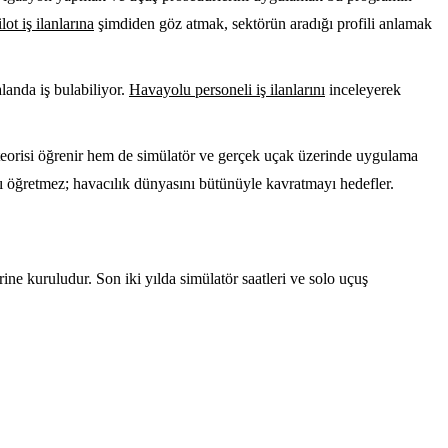
ilot iş ilanlarına
şimdiden göz atmak, sektörün aradığı profili anlamak
landa iş bulabiliyor.
Havayolu personeli iş ilanlarını
inceleyerek
çuş teorisi öğrenir hem de simülatör ve gerçek uçak üzerinde uygulama
yı öğretmez; havacılık dünyasını bütünüyle kavratmayı hedefler.
zerine kuruludur. Son iki yılda simülatör saatleri ve solo uçuş