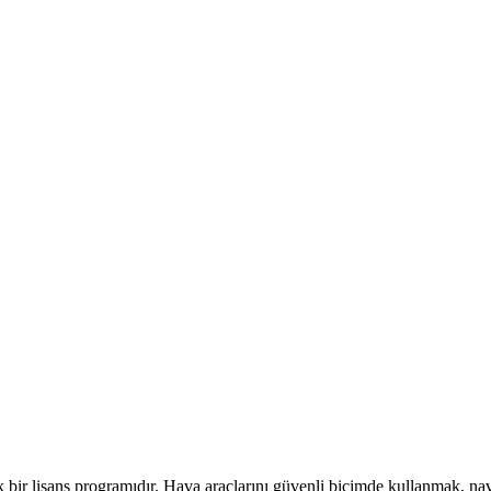
4 yıllık bir lisans programıdır. Hava araçlarını güvenli biçimde kullanm