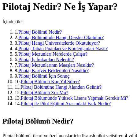
Pilotaj
Nedir? Ne İş Yapar?
İçindekiler
1
.
Pilotaj Bölümü Nedir?
2
.
Pilotaj Bölümünde Hangi Dersler Okutulur?
3
.
Pilotaj Hangi Üniversitelerde Okutuluyor?
4
.
Pilotaj Taban Puanları ve Kontenjanları Nasıl?
5
.
Pilotaj Mezunları Nerelerde Çalışır?
6
.
Pilotaj İş İmkanları Nelerdir?
7
.
Pilotaj Mezunlarının Maaşları Nasıldır?
8
.
Pilotaj Kariyer Beklentileri Nasıldır?
9
.
Pilotaj Bölümü İçin Sonuç
10
.
Pilotaj Bölümü Kaç Yıl Sürer?
11
.
Pilotaj Bölümüne Hangi Alandan Gelinir?
12
.
Pilotaj Bölümü Zor Mu?
13
.
Pilotaj Bölümünde Yüksek Lisans Yapmak Gerekir Mi?
14
.
Pilotaj ile Pilot Eğitimi Arasındaki Fark Nedir?
Pilotaj Bölümü Nedir?
Pilotaj bölümü, ticari ve özel uçuşlar için lisanslı pilot yetiştiren 