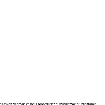
ak, navigasyon yapmak ve uçuş prosedürlerini uygulamak bu programın