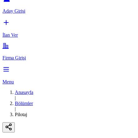
Aday Girişi
İlan Ver
Firma Girişi
Menu
Anasayfa
|
Bölümler
|
Pilotaj