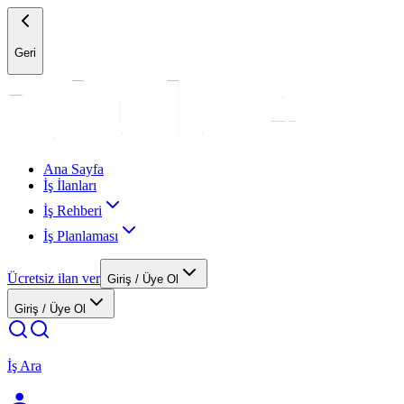
Geri
Ana Sayfa
İş İlanları
İş Rehberi
İş Planlaması
Ücretsiz ilan ver
Giriş / Üye Ol
Giriş / Üye Ol
İş Ara