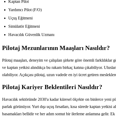
Kaptan Pilot
Yardımcı Pilot (F/O)
Uçuş Eğitmeni
Simülatör Eğitmeni
Havacılık Güvenlik Uzmanı
Pilotaj Mezunlarının Maaşları Nasıldır?
Pilotaj maaşları, deneyim ve çalışılan şirkete göre önemli farklılıkla
ve kaptan yetkisi alındıkça bu rakam birkaç katına çıkabiliyor. Ulusla
olabiliyor. Açıkçası pilotaj, uzun vadede en iyi ücret getiren meslekl
Pilotaj Kariyer Beklentileri Nasıldır?
Havacılık sektöründe 2030'a kadar küresel ölçekte on binlerce yeni pil
parlak görünüyor. Yurt dışı uçuş fırsatları, kısa sürede kaptan yetkisi
basamakları bellidir ve her adım somut bir ilerleme anlamına gelir. Ek