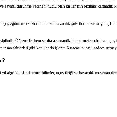
 ve sayısal düşünme yeteneği güçlü olan kişiler için biçilmiş kaftandır.
P
 uçuş eğitim merkezlerinden özel havacılık şirketlerine kadar geniş bir a
r disiplindir. Öğrenciler hem sınıfta aeronautik bilimi, meteoroloji ve u
insan faktörleri gibi konular da işlenir. Kısacası pilotaj, sadece uçma
r?
ki yıl ağırlıklı olarak temel bilimler, uçuş fiziği ve havacılık mevzuatı ü