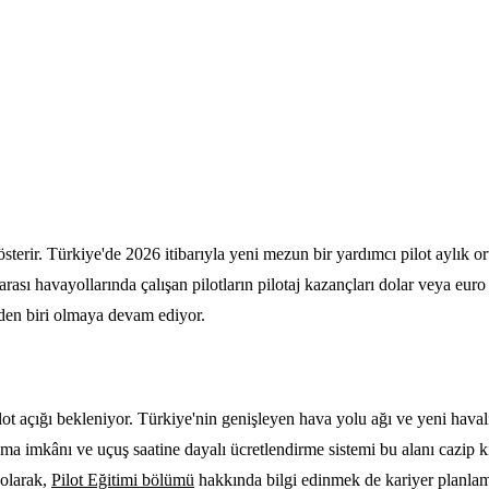
r gösterir. Türkiye'de 2026 itibarıyla yeni mezun bir yardımcı pilot ayl
rarası havayollarında çalışan pilotların pilotaj kazançları dolar veya eu
erden biri olmaya devam ediyor.
ot açığı bekleniyor. Türkiye'nin genişleyen hava yolu ağı ve yeni haval
 alma imkânı ve uçuş saatine dayalı ücretlendirme sistemi bu alanı cazip
 olarak,
Pilot Eğitimi bölümü
hakkında bilgi edinmek de kariyer planlam