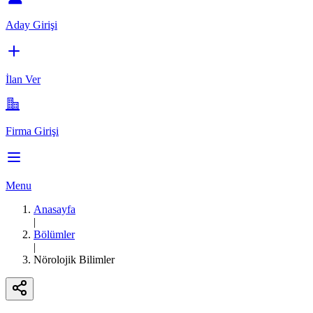
Aday Girişi
İlan Ver
Firma Girişi
Menu
Anasayfa
|
Bölümler
|
Nörolojik Bilimler