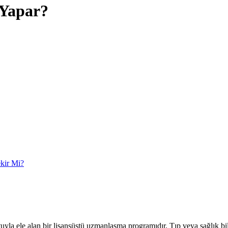
 Yapar?
kir Mi?
yutuyla ele alan bir lisansüstü uzmanlaşma programıdır. Tıp veya sağlık b