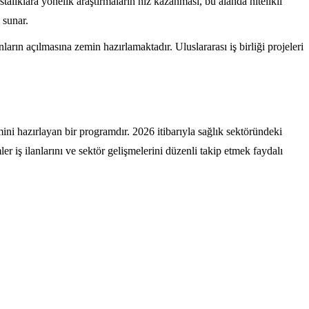
talıklara yönelik araştırmaların hız kazanması, bu alanda nitelikli
 sunar.
rın açılmasına zemin hazırlamaktadır. Uluslararası iş birliği projeleri
ini hazırlayan bir programdır. 2026 itibarıyla sağlık sektöründeki
ş ilanlarını ve sektör gelişmelerini düzenli takip etmek faydalı