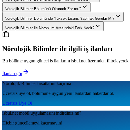
Nörolojik Bilimler Bölümünü Okumak Zor mu?
Nörolojik Bilimler Bölümünde Yüksek Lisans Yapmak Gerekir Mi?
Nörolojik Bilimler ile Nörobilim Arasındaki Fark Nedir?
Nörolojik Bilimler
ile ilgili iş ilanları
Bu bölüme uygun güncel iş ilanlarını isbul.net üzerinden filtreleyerek 
İlanları gör
Nörolojik Bilimler
fırsatlarını kaçırma
Ücretsiz üye ol, bölümüne uygun yeni ilanlardan haberdar ol.
Ücretsiz Üye Ol
isbul.net
mobil uygulamаsını
indirdiniz mi?
Hiçbir güncellemeyi kaçırmayın!