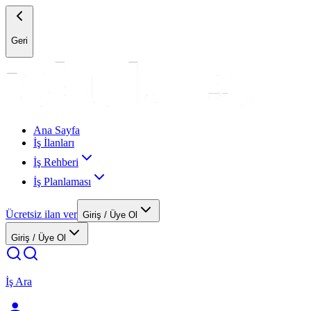
Geri
Ana Sayfa
İş İlanları
İş Rehberi
İş Planlaması
Ücretsiz ilan ver
Giriş / Üye Ol
Giriş / Üye Ol
İş Ara