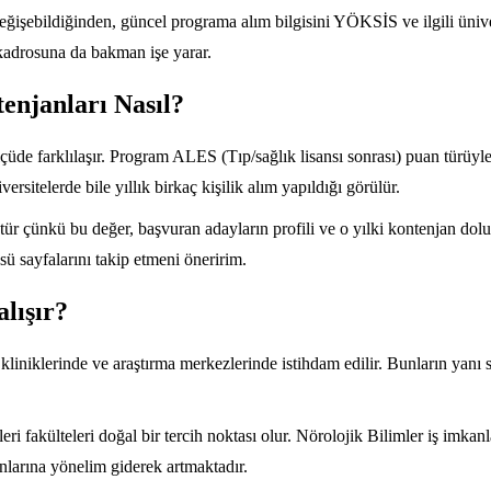
 değişebildiğinden, güncel programa alım bilgisini YÖKSİS ve ilgili üniv
kadrosuna da bakman işe yarar.
enjanları Nasıl?
çüde farklılaşır. Program ALES (Tıp/sağlık lisansı sonrası) puan türüyl
ersitelerde bile yıllık birkaç kişilik alım yapıldığı görülür.
 çünkü bu değer, başvuran adayların profili ve o yılki kontenjan dolul
ü sayfalarını takip etmeni öneririm.
lışır?
 kliniklerinde ve araştırma merkezlerinde istihdam edilir. Bunların yanı
eri fakülteleri doğal bir tercih noktası olur. Nörolojik Bilimler iş imkan
onlarına yönelim giderek artmaktadır.