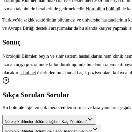
Nörolojik Bilimler alanındaki kariyer beklentileri 2026 itibarıyla olum
uzman talebini de beraberinde getirmektedir.
Nörobilim bölümü
ile ka
Türkiye'de sağlık sektörünün büyümesi ve üniversite hastanelerinin kap
ve Avrupa Birliği destekli araştırmalar da bu alanda kariyer yapmak is
Sonuç
Nörolojik Bilimler, beyin ve sinir sistemi hastalıklarını hem klinik h
uzman açığı göz önünde bulundurulduğunda bu alanın önemi artmaya dev
olacaktır.
isbul.net
üzerinden bu alandaki açık pozisyonlara kolayca ula
Sıkça Sorulan Sorular
Bu bölümle ilgili en çok merak edilen sorular ve kısa yanıtları aşağıda 
Nörolojik Bilimler Bölümü Eğitimi Kaç Yıl Sürer?
Nörolojik Bilimler Bölümüne Hangi Alandan Gelinir?