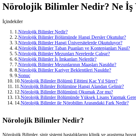
Nörolojik Bilimler
Nedir? Ne İş
İçindekiler
1
.
Nörolojik Bilimler Nedir?
2
.
Nörolojik Bilimler Bölümünde Hangi Dersler Okutulur?
3
.
Nörolojik Bilimler Hangi Üniversitelerde Okutuluyor?
4
.
Nörolojik Bilimler Taban Puanları ve Kontenjanları Nasıl?
5
.
Nörolojik Bilimler Mezunları Nerelerde Çalışır?
6
.
Nörolojik Bilimler İş İmkanları Nelerdir?
7
.
Nörolojik Bilimler Mezunlarının Maaşları Nasıldır?
8
.
Nörolojik Bilimler Kariyer Beklentileri Nasıldır?
9
.
Sonuç
10
.
Nörolojik Bilimler Bölümü Eğitimi Kaç Yıl Sürer?
11
.
Nörolojik Bilimler Bölümüne Hangi Alandan Gelinir?
12
.
Nörolojik Bilimler Bölümünü Okumak Zor mu?
13
.
Nörolojik Bilimler Bölümünde Yüksek Lisans Yapmak Gere
14
.
Nörolojik Bilimler ile Nörobilim Arasındaki Fark Nedir?
Nörolojik Bilimler Nedir?
Nörolojik Bilimler, sinir sistemi hastalıklarını klinik ve araştırma bo