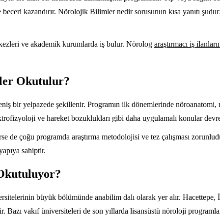
e beceri kazandırır. Nörolojik Bilimler nedir sorusunun kısa yanıtı şudur
erkezleri ve akademik kurumlarda iş bulur. Nörolog
araştırmacı iş ilanları
ler Okutulur?
niş bir yelpazede şekillenir. Programın ilk dönemlerinde nöroanatomi, nör
trofizyoloji ve hareket bozuklukları gibi daha uygulamalı konular devre
terse de çoğu programda araştırma metodolojisi ve tez çalışması zorunlu
yapıya sahiptir.
 Okutuluyor?
ersitelerinin büyük bölümünde anabilim dalı olarak yer alır. Hacettepe,
 Bazı vakıf üniversiteleri de son yıllarda lisansüstü nöroloji programla