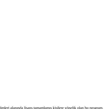
ilimleri alanında lisans tamamlamış kişilere yönelik olan bu program,