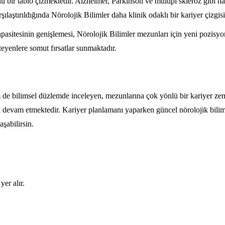
lu bir tablo çizmektedir. Alzheimer, Parkinson ve multipl skleroz gibi has
rşılaştırıldığında Nörolojik Bilimler daha klinik odaklı bir kariyer çizgisi
asitesinin genişlemesi, Nörolojik Bilimler mezunları için yeni pozisyonla
teyenlere somut fırsatlar sunmaktadır.
em de bilimsel düzlemde inceleyen, mezunlarına çok yönlü bir kariyer zem
am etmektedir. Kariyer planlamanı yaparken güncel nörolojik bilimler i
şabilirsin.
yer alır.