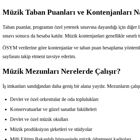
Müzik Taban Puanları ve Kontenjanları Na
Taban puanlar, programın özel yetenek sınavına dayandığı için diğer li
sınavı sonucu da hesaba katılır. Müzik kontenjanları genellikle sınırlı 
ÖSYM verilerine göre kontenjanlar ve taban puan hesaplama yöntemler
sayfasını takip etmeni tavsiye ederim.
Müzik Mezunları Nerelerde Çalışır?
İş imkanları sandığından daha geniş bir alana yayılır. Mezunların çalıştı
Devlet ve özel orkestralar ile oda toplulukları
Konservatuarlar ve güzel sanatlar fakülteleri
Devlet ve özel müzik okulları
Müzik prodüksiyon şirketleri ve stüdyolar
Milli Eğitim Bakanlığı bünyesinde müzik öğretmeni kadroları