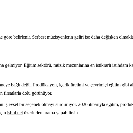
öre belirlenir. Serbest müzisyenlerin geliri ise daha değişken olmakla b
ına gelmiyor. Eğitim sektörü, müzik mezunlarına en istikrarlı istihdam 
ahneye bağlı değil. Prodüksiyon, içerik üretimi ve çevrimiçi eğitim gibi al
 fırsatlarla dolu görünüyor.
 işlevsel bir seçenek olmayı sürdürüyor. 2026 itibarıyla eğitim, prodüksi
için
isbul.net
üzerinden arama yapabilirsin.