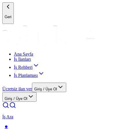
Geri
Ana Sayfa
İş İlanları
İş Rehberi
İş Planlaması
Ücretsiz ilan ver
Giriş / Üye Ol
Giriş / Üye Ol
İş Ara