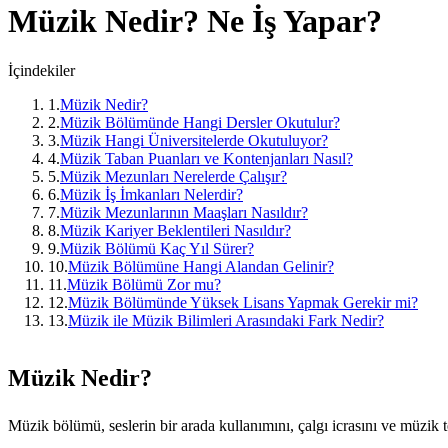
Müzik
Nedir? Ne İş Yapar?
İçindekiler
1
.
Müzik Nedir?
2
.
Müzik Bölümünde Hangi Dersler Okutulur?
3
.
Müzik Hangi Üniversitelerde Okutuluyor?
4
.
Müzik Taban Puanları ve Kontenjanları Nasıl?
5
.
Müzik Mezunları Nerelerde Çalışır?
6
.
Müzik İş İmkanları Nelerdir?
7
.
Müzik Mezunlarının Maaşları Nasıldır?
8
.
Müzik Kariyer Beklentileri Nasıldır?
9
.
Müzik Bölümü Kaç Yıl Sürer?
10
.
Müzik Bölümüne Hangi Alandan Gelinir?
11
.
Müzik Bölümü Zor mu?
12
.
Müzik Bölümünde Yüksek Lisans Yapmak Gerekir mi?
13
.
Müzik ile Müzik Bilimleri Arasındaki Fark Nedir?
Müzik Nedir?
Müzik bölümü, seslerin bir arada kullanımını, çalgı icrasını ve müzik 