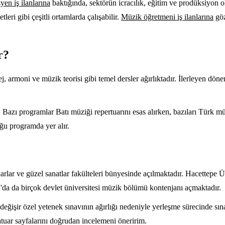
en iş ilanlarına
baktığında, sektörün icracılık, eğitim ve prodüksiyon o
eri gibi çeşitli ortamlarda çalışabilir.
Müzik öğretmeni iş ilanlarına
göz
r?
fej, armoni ve müzik teorisi gibi temel dersler ağırlıktadır. İlerleyen dön
 Bazı programlar Batı müziği repertuarını esas alırken, bazıları Türk müz
oğu programda yer alır.
arlar ve güzel sanatlar fakülteleri bünyesinde açılmaktadır. Hacettepe Ü
'da da birçok devlet üniversitesi müzik bölümü kontenjanı açmaktadır.
değişir özel yetenek sınavının ağırlığı nedeniyle yerleşme sürecinde sın
uar sayfalarını doğrudan incelemeni öneririm.