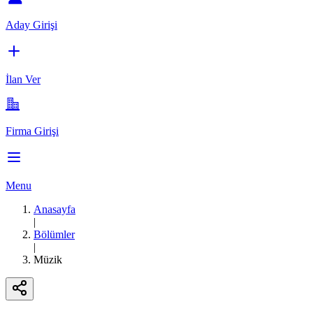
Aday Girişi
İlan Ver
Firma Girişi
Menu
Anasayfa
|
Bölümler
|
Müzik