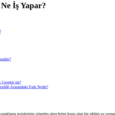
Ne İş Yapar?
?
sıldır?
 Gerekir mi?
enliği Arasındaki Fark Nedir?
 konaklama tesislerinin yönetim süreçlerini konu alan bir eğitim ve uzman