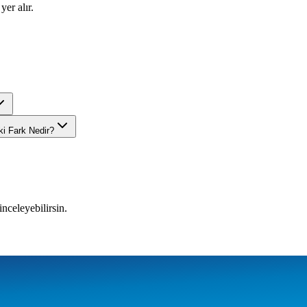
yer alır.
ki Fark Nedir?
inceleyebilirsin.