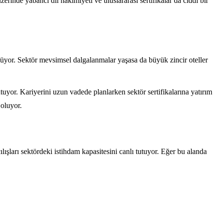
erinde yabancı dil hakimiyeti ve uluslararası sertifikalar da ciddi bir
üyor. Sektör mevsimsel dalgalanmalar yaşasa da büyük zincir oteller
utuyor. Kariyerini uzun vadede planlarken sektör sertifikalarına yatırım
 oluyor.
ışları sektördeki istihdam kapasitesini canlı tutuyor. Eğer bu alanda