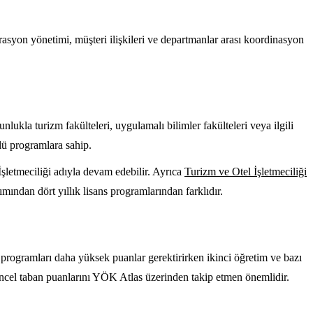
rasyon yönetimi, müşteri ilişkileri ve departmanlar arası koordinasyon
lukla turizm fakülteleri, uygulamalı bilimler fakülteleri veya ilgili
lü programlara sahip.
şletmeciliği adıyla devam edebilir. Ayrıca
Turizm ve Otel İşletmeciliği
ından dört yıllık lisans programlarından farklıdır.
m programları daha yüksek puanlar gerektirirken ikinci öğretim ve bazı
üncel taban puanlarını YÖK Atlas üzerinden takip etmen önemlidir.