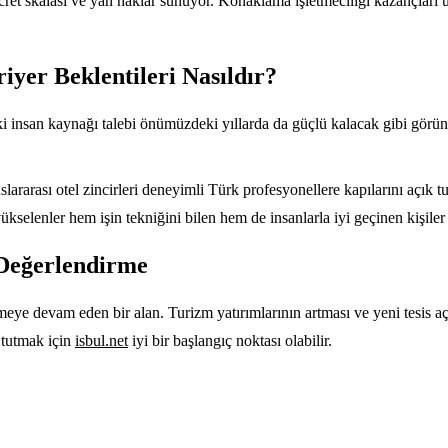
cret skalası ve yan haklar sunuyor. Konaklama işletmeciliği kazançları üz
yer Beklentileri Nasıldır?
 insan kaynağı talebi önümüzdeki yıllarda da güçlü kalacak gibi görün
lararası otel zincirleri deneyimli Türk profesyonellere kapılarını açık t
ükselenler hem işin tekniğini bilen hem de insanlarla iyi geçinen kişiler
 Değerlendirme
ye devam eden bir alan. Turizm yatırımlarının artması ve yeni tesis açıl
 tutmak için
isbul.net
iyi bir başlangıç noktası olabilir.