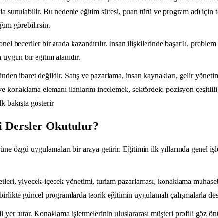
la sunulabilir. Bu nedenle eğitim süresi, puan türü ve program adı için 
ını görebilirsin.
nel beceriler bir arada kazandırılır. İnsan ilişkilerinde başarılı, pro
 uygun bir eğitim alanıdır.
inden ibaret değildir. Satış ve pazarlama, insan kaynakları, gelir yöne
ı ve konaklama elemanı ilanlarını incelemek, sektördeki pozisyon çeşitlili
 bakışta gösterir.
 Dersler Okutulur?
rüne özgü uygulamaları bir araya getirir. Eğitimin ilk yıllarında genel i
metleri, yiyecek-içecek yönetimi, turizm pazarlaması, konaklama muhasebe
a birlikte güncel programlarda teorik eğitimin uygulamalı çalışmalarla de
 yer tutar. Konaklama işletmelerinin uluslararası müşteri profili göz ö