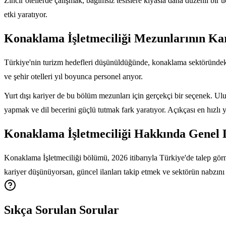
Zincir otellerde çalışmak, bağımsız tesislere kıyasla daha düzenli bir ü
etki yaratıyor.
Konaklama İşletmeciliği Mezunlarının Kari
Türkiye'nin turizm hedefleri düşünüldüğünde, konaklama sektöründeki
ve şehir otelleri yıl boyunca personel arıyor.
Yurt dışı kariyer de bu bölüm mezunları için gerçekçi bir seçenek. Ulus
yapmak ve dil becerini güçlü tutmak fark yaratıyor. Açıkçası en hızlı y
Konaklama İşletmeciliği Hakkında Genel
Konaklama İşletmeciliği bölümü, 2026 itibarıyla Türkiye'de talep görme
kariyer düşünüyorsan, güncel ilanları takip etmek ve sektörün nabzını
Sıkça Sorulan Sorular