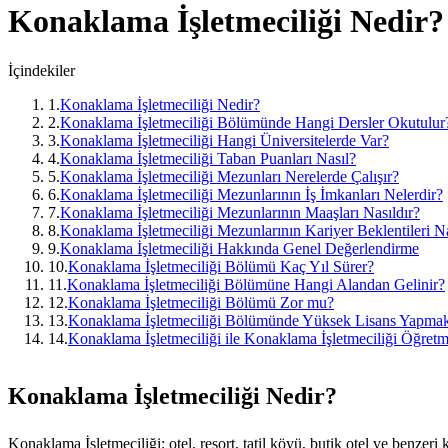
Konaklama İşletmeciliği
Nedir? 
İçindekiler
1
.
Konaklama İşletmeciliği Nedir?
2
.
Konaklama İşletmeciliği Bölümünde Hangi Dersler Okutulur
3
.
Konaklama İşletmeciliği Hangi Üniversitelerde Var?
4
.
Konaklama İşletmeciliği Taban Puanları Nasıl?
5
.
Konaklama İşletmeciliği Mezunları Nerelerde Çalışır?
6
.
Konaklama İşletmeciliği Mezunlarının İş İmkanları Nelerdir?
7
.
Konaklama İşletmeciliği Mezunlarının Maaşları Nasıldır?
8
.
Konaklama İşletmeciliği Mezunlarının Kariyer Beklentileri Na
9
.
Konaklama İşletmeciliği Hakkında Genel Değerlendirme
10
.
Konaklama İşletmeciliği Bölümü Kaç Yıl Sürer?
11
.
Konaklama İşletmeciliği Bölümüne Hangi Alandan Gelinir?
12
.
Konaklama İşletmeciliği Bölümü Zor mu?
13
.
Konaklama İşletmeciliği Bölümünde Yüksek Lisans Yapmak
14
.
Konaklama İşletmeciliği ile Konaklama İşletmeciliği Öğretm
Konaklama İşletmeciliği Nedir?
Konaklama İşletmeciliği; otel, resort, tatil köyü, butik otel ve benzeri