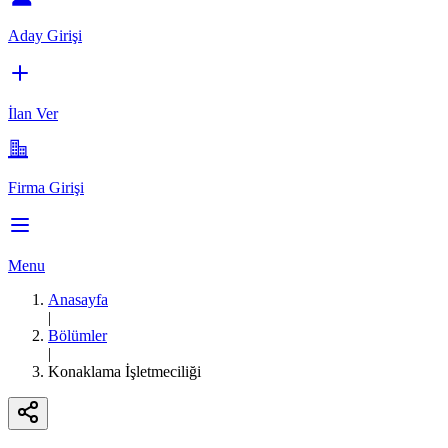
Aday Girişi
İlan Ver
Firma Girişi
Menu
Anasayfa
|
Bölümler
|
Konaklama İşletmeciliği