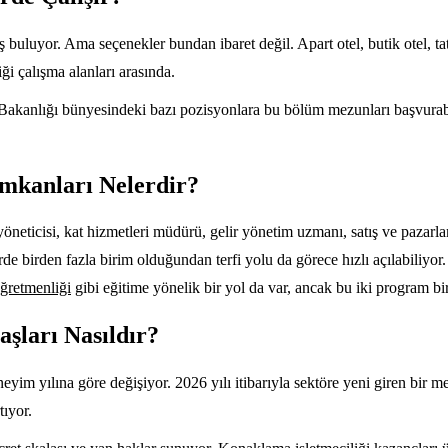
 buluyor. Ama seçenekler bundan ibaret değil. Apart otel, butik otel, tat
iği çalışma alanları arasında.
Bakanlığı bünyesindeki bazı pozisyonlara bu bölüm mezunları başvurab
İmkanları Nelerdir?
neticisi, kat hizmetleri müdürü, gelir yönetim uzmanı, satış ve pazarl
rde birden fazla birim olduğundan terfi yolu da görece hızlı açılabiliyo
ğretmenliği
gibi eğitime yönelik bir yol da var, ancak bu iki program bir
şları Nasıldır?
m yılına göre değişiyor. 2026 yılı itibarıyla sektöre yeni giren bir mez
tıyor.