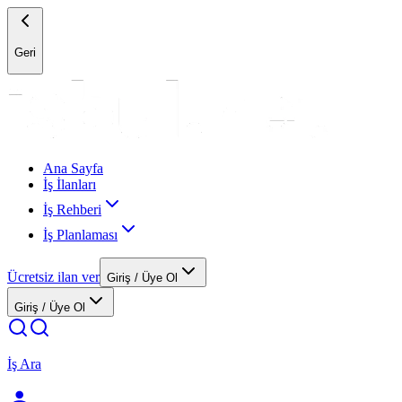
Geri
Ana Sayfa
İş İlanları
İş Rehberi
İş Planlaması
Ücretsiz ilan ver
Giriş / Üye Ol
Giriş / Üye Ol
İş Ara