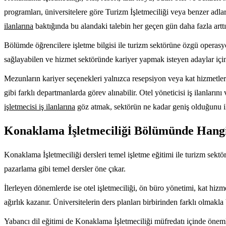
programları, üniversitelere göre Turizm İşletmeciliği veya benzer adlar
ilanlarına
baktığında bu alandaki talebin her geçen gün daha fazla arttığ
Bölümde öğrencilere işletme bilgisi ile turizm sektörüne özgü operasyo
sağlayabilen ve hizmet sektöründe kariyer yapmak isteyen adaylar için
Mezunların kariyer seçenekleri yalnızca resepsiyon veya kat hizmetler
gibi farklı departmanlarda görev alınabilir. Otel yöneticisi iş ilanların
işletmecisi iş ilanlarına
göz atmak, sektörün ne kadar geniş olduğunu ilk
Konaklama İşletmeciliği Bölümünde Hangi
Konaklama İşletmeciliği dersleri temel işletme eğitimi ile turizm sektö
pazarlama gibi temel dersler öne çıkar.
İlerleyen dönemlerde ise otel işletmeciliği, ön büro yönetimi, kat hiz
ağırlık kazanır. Üniversitelerin ders planları birbirinden farklı olmakl
Yabancı dil eğitimi de Konaklama İşletmeciliği müfredatı içinde önemli