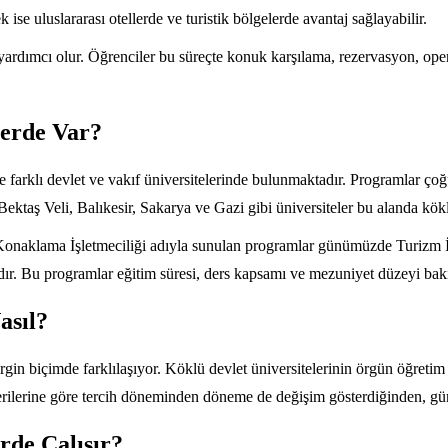
k ise uluslararası otellerde ve turistik bölgelerde avantaj sağlayabilir.
 yardımcı olur. Öğrenciler bu süreçte konuk karşılama, rezervasyon, ope
lerde Var?
farklı devlet ve vakıf üniversitelerinde bulunmaktadır. Programlar çoğun
ktaş Veli, Balıkesir, Sakarya ve Gazi gibi üniversiteler bu alanda kök
 Konaklama İşletmeciliği adıyla sunulan programlar günümüzde Turizm İ
ır. Bu programlar eğitim süresi, ders kapsamı ve mezuniyet düzeyi bakım
asıl?
rgin biçimde farklılaşıyor. Köklü devlet üniversitelerinin örgün öğreti
verilerine göre tercih döneminden döneme de değişim gösterdiğinden, g
rde Çalışır?