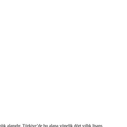
lık alanıdır. Türkiye’de bu alana yönelik dört yıllık lisans