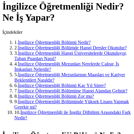
İngilizce Öğretmenliği
Nedir?
Ne İş Yapar?
İçindekiler
1
.
İngilizce Öğretmenliği Bölümü Nedir?
2
.
İngilizce Öğretmenliği Bölümde Hangi Dersler Okutulur?
3
.
İngilizce Öğretmenliği Hangi Üniversitelerde Okutuluyor,
Taban Puanları Nasıl?
4
.
İngilizce Öğretmenliği Mezunları Nerelerde Çalışır, İş
İmkanları Nelerdir?
5
.
İngilizce Öğretmenliği Mezunlarının Maaşları ve Kariyer
Beklentileri Nasıldır?
6
.
İngilizce Öğretmenliği Bölümü Kaç Yıl Sürer?
7
.
İngilizce Öğretmenliği Bölümüne Hangi Alandan Gelinir?
8
.
İngilizce Öğretmenliği Bölümü Zor mu?
9
.
İngilizce Öğretmenliği Bölümünde Yüksek Lisans Yapmak
Gerekir mi?
10
.
İngilizce Öğretmenliği ile İngiliz Dilbilimi Arasındaki Fark
Nedir?