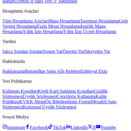
İlanlar
Ücretsiz İş İlanı Ver
CV Şablonları
Hesaplama Araçları
Tüm Hesaplama Araçları
Maaş Hesaplama
Tazminat Hesaplama
Gelir
Vergisi Hesaplama
Fazla Mesai Hesaplama
İşsizlik Maaşı
Hesaplama
Yıllık İzin Hesaplama
Yıllık İzin Ücreti Hesaplama
Yardım
Sıkça Sorulan Sorular
Sorum Var
Önerim Var
Şikayetim Var
Hakkımızda
Hakkımızda
İletişim
İlan Satın Al
İş Rehberi
Editöryal Ekip
Veri Politikamız
Kullanım Koşulları
Kredi Kartı Saklama Koşulları
Gizlilik
Sözleşmesi
Üyelik Sözleşmesi
Çerezlerin Kullanımı
Kalite
Politikası
KVKK Metni
Ön Bilgilendirme Formu
Mesafeli Satış
Sözleşmesi
Kurumsal Üyelik Sözleşmesi
Sosyal Medya
Instagram
Facebook
TikTok
LinkedIn
X
Youtube