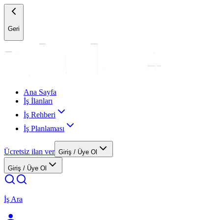
Geri
Ana Sayfa
İş İlanları
İş Rehberi
İş Planlaması
Ücretsiz ilan ver
Giriş / Üye Ol
Giriş / Üye Ol
İş Ara