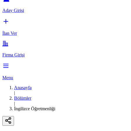
Aday Girişi
İlan Ver
Firma Girişi
Menu
Anasayfa
|
Bölümler
|
İngilizce Öğretmenliği