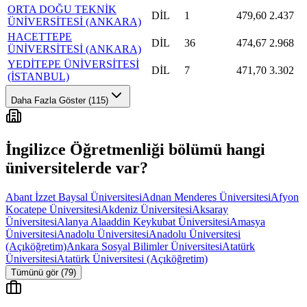
ORTA DOĞU TEKNİK
DİL
1
479,60
2.437
ÜNİVERSİTESİ (ANKARA)
HACETTEPE
DİL
36
474,67
2.968
ÜNİVERSİTESİ (ANKARA)
YEDİTEPE ÜNİVERSİTESİ
DİL
7
471,70
3.302
(İSTANBUL)
Daha Fazla Göster (115)
İngilizce Öğretmenliği
bölümü hangi
üniversitelerde var?
Abant İzzet Baysal Üniversitesi
Adnan Menderes Üniversitesi
Afyon
Kocatepe Üniversitesi
Akdeniz Üniversitesi
Aksaray
Üniversitesi
Alanya Alaaddin Keykubat Üniversitesi
Amasya
Üniversitesi
Anadolu Üniversitesi
Anadolu Üniversitesi
(Açıköğretim)
Ankara Sosyal Bilimler Üniversitesi
Atatürk
Üniversitesi
Atatürk Üniversitesi (Açıköğretim)
Tümünü gör (79)