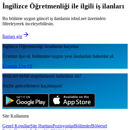
İngilizce Öğretmenliği
ile ilgili iş ilanları
Bu bölüme uygun güncel iş ilanlarını isbul.net üzerinden
filtreleyerek inceleyebilirsin.
İlanları gör
İngilizce Öğretmenliği
fırsatlarını kaçırma
Ücretsiz üye ol, bölümüne uygun yeni ilanlardan haberdar ol.
Ücretsiz Üye Ol
isbul.net
mobil uygulamаsını
indirdiniz mi?
Hiçbir güncellemeyi kaçırmayın!
Site Kullanımı
Genel Koşullar
Site Haritası
Pozisyonlar
Bölümler
Bölgesel