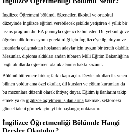
İngilizce Öğretmenliği Bölümü Nedir?
İngilizce Öğretmeni bölümü, öğrencileri ilkokul ve ortaokul
düzeyinde İngilizce eğitimi verebilecek şekilde yetiştiren 4 yıllık bir
lisans programıdır. EA puanıyla öğrenci kabul eder. Dil yetkinliği ve
öğretmenlik formasyonu gerektirdiği için İngilizce'ye ilgi duyan ve
insanlarla çalışmaktan hoşlanan adaylar için uygun bir tercih olabilir.
Mezunlar, diploma aldıkları andan itibaren Milli Eğitim Bakanlığı'na
bağlı okullarda öğretmen olarak atanma hakkı kazanır.
Bölümü bitirenlere birkaç farklı kapı açılır. Devlet okulları ilk ve en
bilinen yoldur ama özel okullar, dil kursları ve eğitim kurumları da
bu mezunlara düzenli olarak ihtiyaç duyar.
Eğitim iş ilanlarını
takip
etmek ya da
ingilizce öğretmeni iş ilanlarına
bakmak, sektördeki
güncel talebi görmek için iyi bir başlangıç noktasıdır.
İngilizce Öğretmenliği Bölümde Hangi
Dersler Okutulur?