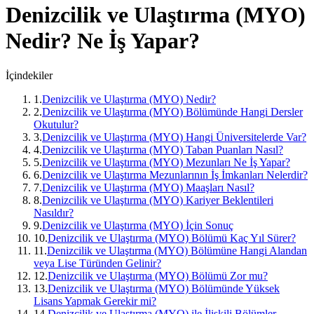
Denizcilik ve Ulaştırma (MYO)
Nedir? Ne İş Yapar?
İçindekiler
1
.
Denizcilik ve Ulaştırma (MYO) Nedir?
2
.
Denizcilik ve Ulaştırma (MYO) Bölümünde Hangi Dersler
Okutulur?
3
.
Denizcilik ve Ulaştırma (MYO) Hangi Üniversitelerde Var?
4
.
Denizcilik ve Ulaştırma (MYO) Taban Puanları Nasıl?
5
.
Denizcilik ve Ulaştırma (MYO) Mezunları Ne İş Yapar?
6
.
Denizcilik ve Ulaştırma Mezunlarının İş İmkanları Nelerdir?
7
.
Denizcilik ve Ulaştırma (MYO) Maaşları Nasıl?
8
.
Denizcilik ve Ulaştırma (MYO) Kariyer Beklentileri
Nasıldır?
9
.
Denizcilik ve Ulaştırma (MYO) İçin Sonuç
10
.
Denizcilik ve Ulaştırma (MYO) Bölümü Kaç Yıl Sürer?
11
.
Denizcilik ve Ulaştırma (MYO) Bölümüne Hangi Alandan
veya Lise Türünden Gelinir?
12
.
Denizcilik ve Ulaştırma (MYO) Bölümü Zor mu?
13
.
Denizcilik ve Ulaştırma (MYO) Bölümünde Yüksek
Lisans Yapmak Gerekir mi?
14
.
Denizcilik ve Ulaştırma (MYO) ile İlişkili Bölümler