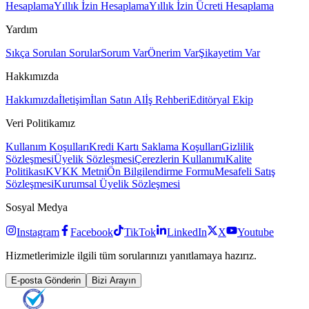
Hesaplama
Yıllık İzin Hesaplama
Yıllık İzin Ücreti Hesaplama
Yardım
Sıkça Sorulan Sorular
Sorum Var
Önerim Var
Şikayetim Var
Hakkımızda
Hakkımızda
İletişim
İlan Satın Al
İş Rehberi
Editöryal Ekip
Veri Politikamız
Kullanım Koşulları
Kredi Kartı Saklama Koşulları
Gizlilik
Sözleşmesi
Üyelik Sözleşmesi
Çerezlerin Kullanımı
Kalite
Politikası
KVKK Metni
Ön Bilgilendirme Formu
Mesafeli Satış
Sözleşmesi
Kurumsal Üyelik Sözleşmesi
Sosyal Medya
Instagram
Facebook
TikTok
LinkedIn
X
Youtube
Hizmetlerimizle ilgili tüm sorularınızı yanıtlamaya hazırız.
E-posta Gönderin
Bizi Arayın