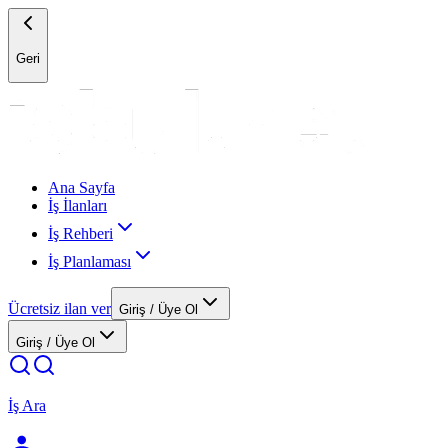
Geri
Ana Sayfa
İş İlanları
İş Rehberi
İş Planlaması
Ücretsiz ilan ver
Giriş / Üye Ol
Giriş / Üye Ol
İş Ara