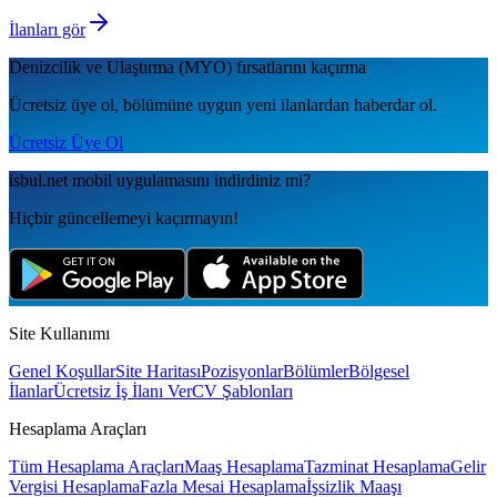
İlanları gör
Denizcilik ve Ulaştırma (MYO)
fırsatlarını kaçırma
Ücretsiz üye ol, bölümüne uygun yeni ilanlardan haberdar ol.
Ücretsiz Üye Ol
isbul.net
mobil uygulamаsını
indirdiniz mi?
Hiçbir güncellemeyi kaçırmayın!
Site Kullanımı
Genel Koşullar
Site Haritası
Pozisyonlar
Bölümler
Bölgesel
İlanlar
Ücretsiz İş İlanı Ver
CV Şablonları
Hesaplama Araçları
Tüm Hesaplama Araçları
Maaş Hesaplama
Tazminat Hesaplama
Gelir
Vergisi Hesaplama
Fazla Mesai Hesaplama
İşsizlik Maaşı