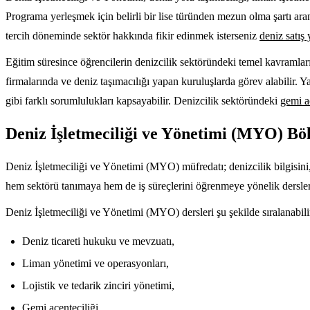
Programa yerleşmek için belirli bir lise türünden mezun olma şartı ara
tercih döneminde sektör hakkında fikir edinmek isterseniz
deniz satış 
Eğitim süresince öğrencilerin denizcilik sektöründeki temel kavramları, 
firmalarında ve deniz taşımacılığı yapan kuruluşlarda görev alabilir. Y
gibi farklı sorumlulukları kapsayabilir. Denizcilik sektöründeki
gemi ac
Deniz İşletmeciliği ve Yönetimi (MYO) B
Deniz İşletmeciliği ve Yönetimi (MYO) müfredatı; denizcilik bilgisini, 
hem sektörü tanımaya hem de iş süreçlerini öğrenmeye yönelik dersler 
Deniz İşletmeciliği ve Yönetimi (MYO) dersleri şu şekilde sıralanabili
Deniz ticareti hukuku ve mevzuatı,
Liman yönetimi ve operasyonları,
Lojistik ve tedarik zinciri yönetimi,
Gemi acenteciliği,