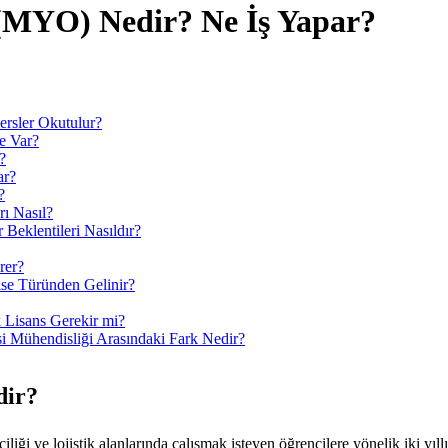
i (MYO)
Nedir? Ne İş Yapar?
rsler Okutulur?
e Var?
?
ar?
?
ı Nasıl?
Beklentileri Nasıldır?
rer?
se Türünden Gelinir?
 Lisans Gerekir mi?
si Mühendisliği Arasındaki Fark Nedir?
dir?
iliği ve lojistik alanlarında çalışmak isteyen öğrencilere yönelik iki yı