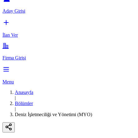
Aday Girişi
İlan Ver
Firma Girişi
Menu
Anasayfa
|
Bölümler
|
Deniz İşletmeciliği ve Yönetimi (MYO)