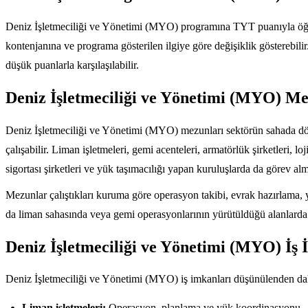
Deniz İşletmeciliği ve Yönetimi (MYO) programına TYT puanıyla öğrenc
kontenjanına ve programa gösterilen ilgiye göre değişiklik gösterebil
düşük puanlarla karşılaşılabilir.
Deniz İşletmeciliği ve Yönetimi (MYO) Me
Deniz İşletmeciliği ve Yönetimi (MYO) mezunları sektörün sahada dönen
çalışabilir. Liman işletmeleri, gemi acenteleri, armatörlük şirketleri, lo
sigortası şirketleri ve yük taşımacılığı yapan kuruluşlarda da görev al
Mezunlar çalıştıkları kuruma göre operasyon takibi, evrak hazırlama, yü
da liman sahasında veya gemi operasyonlarının yürütüldüğü alanlarda 
Deniz İşletmeciliği ve Yönetimi (MYO) İş 
Deniz İşletmeciliği ve Yönetimi (MYO) iş imkanları düşünülenden daha fa
Liman işletmeleri:
Operasyon, planlama ve yük koordinasyonu,