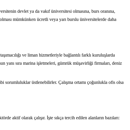
itenin devlet ya da vakıf üniversitesi olmasına, burs oranına,
k olması mümkünken ücretli veya yarı burslu üniversitelerde daha
ımacılığı ve liman hizmetleriyle bağlantılı farklı kuruluşlarda
 Bunun yanı sıra marina işletmeleri, gümrük müşavirliği firmaları, deniz
ibi sorumluluklar üstlenebilirler. Çalışma ortamı çoğunlukla ofis olsa
e aktif olarak çalışır. İşte sıkça tercih edilen alanların bazıları: