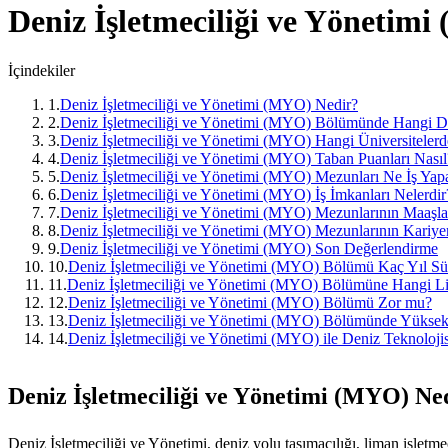
Deniz İşletmeciliği ve Yönetim
İçindekiler
1
.
Deniz İşletmeciliği ve Yönetimi (MYO) Nedir?
2
.
Deniz İşletmeciliği ve Yönetimi (MYO) Bölümünde Hangi De
3
.
Deniz İşletmeciliği ve Yönetimi (MYO) Hangi Üniversitelerd
4
.
Deniz İşletmeciliği ve Yönetimi (MYO) Taban Puanları Nasıl
5
.
Deniz İşletmeciliği ve Yönetimi (MYO) Mezunları Ne İş Yap
6
.
Deniz İşletmeciliği ve Yönetimi (MYO) İş İmkanları Nelerdir
7
.
Deniz İşletmeciliği ve Yönetimi (MYO) Mezunlarının Maaşlar
8
.
Deniz İşletmeciliği ve Yönetimi (MYO) Mezunlarının Kariyer 
9
.
Deniz İşletmeciliği ve Yönetimi (MYO) Son Değerlendirme
10
.
Deniz İşletmeciliği ve Yönetimi (MYO) Bölümü Kaç Yıl Sü
11
.
Deniz İşletmeciliği ve Yönetimi (MYO) Bölümüne Hangi Li
12
.
Deniz İşletmeciliği ve Yönetimi (MYO) Bölümü Zor mu?
13
.
Deniz İşletmeciliği ve Yönetimi (MYO) Bölümünde Yüksek
14
.
Deniz İşletmeciliği ve Yönetimi (MYO) ile Deniz Teknoloji
Deniz İşletmeciliği ve Yönetimi (MYO) Ne
Deniz İşletmeciliği ve Yönetimi, deniz yolu taşımacılığı, liman işletmec