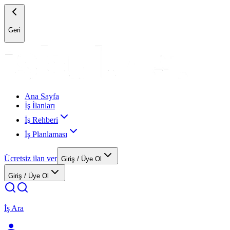
Geri
Ana Sayfa
İş İlanları
İş Rehberi
İş Planlaması
Ücretsiz ilan ver
Giriş / Üye Ol
Giriş / Üye Ol
İş Ara