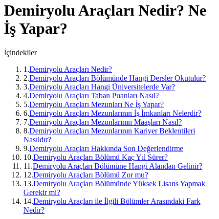
Demiryolu Araçları
Nedir? Ne
İş Yapar?
İçindekiler
1
.
Demiryolu Araçları Nedir?
2
.
Demiryolu Araçları Bölümünde Hangi Dersler Okutulur?
3
.
Demiryolu Araçları Hangi Üniversitelerde Var?
4
.
Demiryolu Araçları Taban Puanları Nasıl?
5
.
Demiryolu Araçları Mezunları Ne İş Yapar?
6
.
Demiryolu Araçları Mezunlarının İş İmkanları Nelerdir?
7
.
Demiryolu Araçları Mezunlarının Maaşları Nasıl?
8
.
Demiryolu Araçları Mezunlarının Kariyer Beklentileri
Nasıldır?
9
.
Demiryolu Araçları Hakkında Son Değerlendirme
10
.
Demiryolu Araçları Bölümü Kaç Yıl Sürer?
11
.
Demiryolu Araçları Bölümüne Hangi Alandan Gelinir?
12
.
Demiryolu Araçları Bölümü Zor mu?
13
.
Demiryolu Araçları Bölümünde Yüksek Lisans Yapmak
Gerekir mi?
14
.
Demiryolu Araçları ile İlgili Bölümler Arasındaki Fark
Nedir?