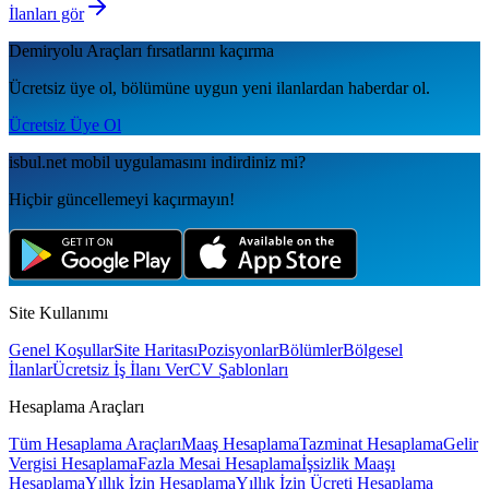
İlanları gör
Demiryolu Araçları
fırsatlarını kaçırma
Ücretsiz üye ol, bölümüne uygun yeni ilanlardan haberdar ol.
Ücretsiz Üye Ol
isbul.net
mobil uygulamаsını
indirdiniz mi?
Hiçbir güncellemeyi kaçırmayın!
Site Kullanımı
Genel Koşullar
Site Haritası
Pozisyonlar
Bölümler
Bölgesel
İlanlar
Ücretsiz İş İlanı Ver
CV Şablonları
Hesaplama Araçları
Tüm Hesaplama Araçları
Maaş Hesaplama
Tazminat Hesaplama
Gelir
Vergisi Hesaplama
Fazla Mesai Hesaplama
İşsizlik Maaşı
Hesaplama
Yıllık İzin Hesaplama
Yıllık İzin Ücreti Hesaplama