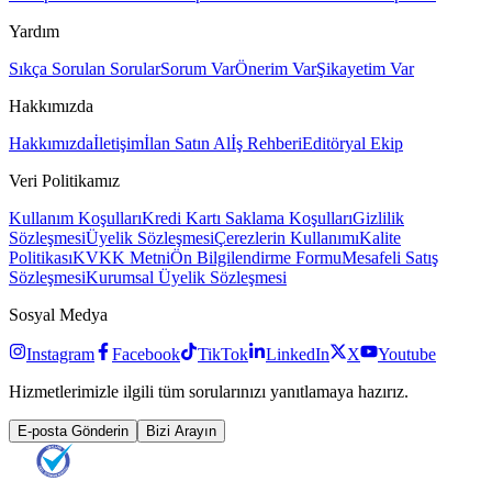
Yardım
Sıkça Sorulan Sorular
Sorum Var
Önerim Var
Şikayetim Var
Hakkımızda
Hakkımızda
İletişim
İlan Satın Al
İş Rehberi
Editöryal Ekip
Veri Politikamız
Kullanım Koşulları
Kredi Kartı Saklama Koşulları
Gizlilik
Sözleşmesi
Üyelik Sözleşmesi
Çerezlerin Kullanımı
Kalite
Politikası
KVKK Metni
Ön Bilgilendirme Formu
Mesafeli Satış
Sözleşmesi
Kurumsal Üyelik Sözleşmesi
Sosyal Medya
Instagram
Facebook
TikTok
LinkedIn
X
Youtube
Hizmetlerimizle ilgili tüm sorularınızı yanıtlamaya hazırız.
E-posta Gönderin
Bizi Arayın