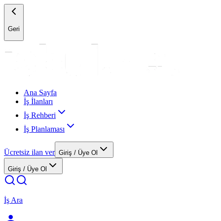
Geri
Ana Sayfa
İş İlanları
İş Rehberi
İş Planlaması
Ücretsiz ilan ver
Giriş / Üye Ol
Giriş / Üye Ol
İş Ara