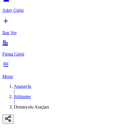
Aday Girişi
İlan Ver
Firma Girişi
Menu
Anasayfa
|
Bölümler
|
Demiryolu Araçları