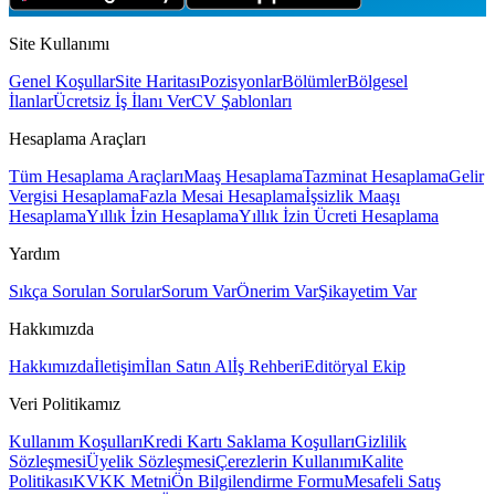
Site Kullanımı
Genel Koşullar
Site Haritası
Pozisyonlar
Bölümler
Bölgesel
İlanlar
Ücretsiz İş İlanı Ver
CV Şablonları
Hesaplama Araçları
Tüm Hesaplama Araçları
Maaş Hesaplama
Tazminat Hesaplama
Gelir
Vergisi Hesaplama
Fazla Mesai Hesaplama
İşsizlik Maaşı
Hesaplama
Yıllık İzin Hesaplama
Yıllık İzin Ücreti Hesaplama
Yardım
Sıkça Sorulan Sorular
Sorum Var
Önerim Var
Şikayetim Var
Hakkımızda
Hakkımızda
İletişim
İlan Satın Al
İş Rehberi
Editöryal Ekip
Veri Politikamız
Kullanım Koşulları
Kredi Kartı Saklama Koşulları
Gizlilik
Sözleşmesi
Üyelik Sözleşmesi
Çerezlerin Kullanımı
Kalite
Politikası
KVKK Metni
Ön Bilgilendirme Formu
Mesafeli Satış