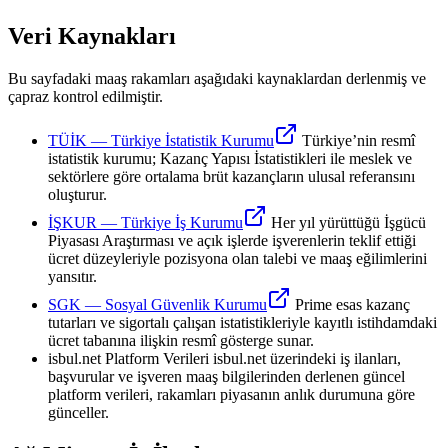
Veri Kaynakları
Bu sayfadaki maaş rakamları aşağıdaki kaynaklardan derlenmiş ve
çapraz kontrol edilmiştir.
TÜİK
—
Türkiye İstatistik Kurumu
Türkiye’nin resmî
istatistik kurumu; Kazanç Yapısı İstatistikleri ile meslek ve
sektörlere göre ortalama brüt kazançların ulusal referansını
oluşturur.
İŞKUR
—
Türkiye İş Kurumu
Her yıl yürüttüğü İşgücü
Piyasası Araştırması ve açık işlerde işverenlerin teklif ettiği
ücret düzeyleriyle pozisyona olan talebi ve maaş eğilimlerini
yansıtır.
SGK
—
Sosyal Güvenlik Kurumu
Prime esas kazanç
tutarları ve sigortalı çalışan istatistikleriyle kayıtlı istihdamdaki
ücret tabanına ilişkin resmî gösterge sunar.
isbul.net Platform Verileri
isbul.net üzerindeki iş ilanları,
başvurular ve işveren maaş bilgilerinden derlenen güncel
platform verileri, rakamları piyasanın anlık durumuna göre
günceller.