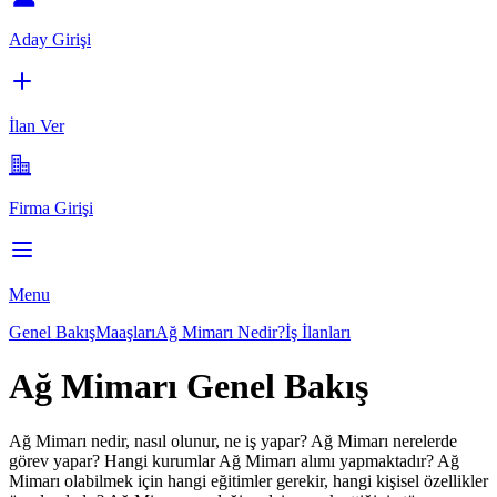
Aday Girişi
İlan Ver
Firma Girişi
Menu
Genel Bakış
Maaşları
Ağ Mimarı Nedir?
İş İlanları
Ağ Mimarı Genel Bakış
Ağ Mimarı
nedir, nasıl olunur, ne iş yapar?
Ağ Mimarı
nerelerde
görev yapar? Hangi kurumlar
Ağ Mimarı
alımı yapmaktadır?
Ağ
Mimarı
olabilmek için hangi eğitimler gerekir, hangi kişisel özellikler