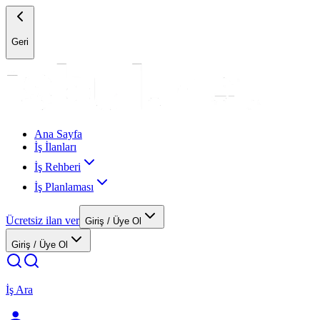
Geri
Ana Sayfa
İş İlanları
İş Rehberi
İş Planlaması
Ücretsiz ilan ver
Giriş / Üye Ol
Giriş / Üye Ol
İş Ara