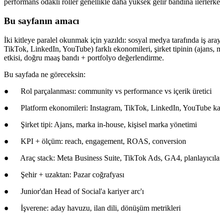
performans odaklı roller genellikle daha yüksek gelir bandına ilerle
Bu sayfanın amacı
İki kitleye paralel okunmak için yazıldı: sosyal medya tarafında iş a
TikTok, LinkedIn, YouTube) farklı ekonomileri, şirket tipinin (ajans, ma
etkisi, doğru maaş bandı + portfolyo değerlendirme.
Bu sayfada ne göreceksin:
● Rol parçalanması: community vs performance vs içerik üretici
● Platform ekonomileri: Instagram, TikTok, LinkedIn, YouTube kaz
● Şirket tipi: Ajans, marka in-house, kişisel marka yönetimi
● KPI + ölçüm: reach, engagement, ROAS, conversion
● Araç stack: Meta Business Suite, TikTok Ads, GA4, planlayıcılar 
● Şehir + uzaktan: Pazar coğrafyası
● Junior'dan Head of Social'a kariyer arc'ı
● İşverene: aday havuzu, ilan dili, dönüşüm metrikleri