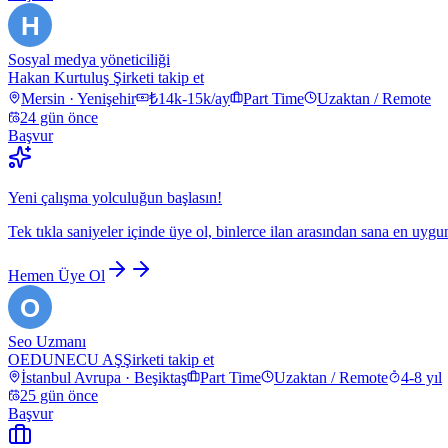
H
Sosyal medya yöneticiliği
Hakan Kurtuluş
Şirketi takip et
Mersin · Yenişehir
₺14k-15k/ay
Part Time
Uzaktan / Remote
24 gün önce
Başvur
Yeni çalışma yolculuğun başlasın!
Tek tıkla saniyeler içinde üye ol, binlerce ilan arasından sana en uygu
Hemen Üye Ol
O
Seo Uzmanı
OEDUNECU AŞ
Şirketi takip et
İstanbul Avrupa · Beşiktaş
Part Time
Uzaktan / Remote
4-8 yıl
25 gün önce
Başvur