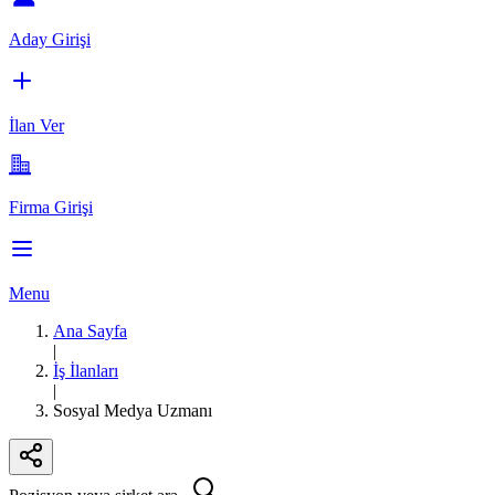
Aday Girişi
İlan Ver
Firma Girişi
Menu
Ana Sayfa
|
İş İlanları
|
Sosyal Medya Uzmanı