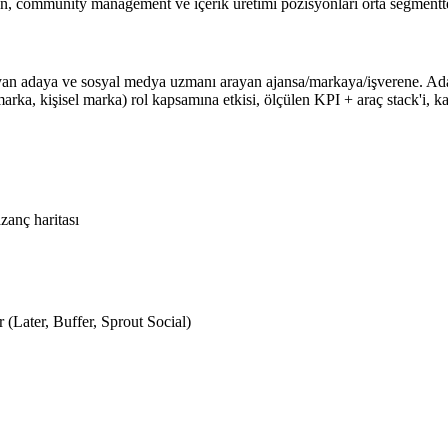
rken, community management ve içerik üretimi pozisyonları orta segment
rayan adaya ve sosyal medya uzmanı arayan ajansa/markaya/işverene. Aday
rka, kişisel marka) rol kapsamına etkisi, ölçülen KPI + araç stack'i, kari
anç haritası
(Later, Buffer, Sprout Social)