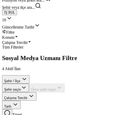
Pozisyon veya şirket ara...
Şehir veya ilçe ara...
İŞ BUL
10
Güncellenme Tarihi
Filtre
Konum
Çalışma Tercihi
Tüm Filtreler
Sosyal Medya Uzmanı
Filtre
4
Aktif İlan
Şehir / İlçe
Şehir seçin
Önce şehir seçin
Çalışma Tercihi
Tarih
Tümü