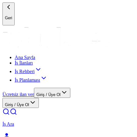
Geri
Ana Sayfa
İş İlanları
İş Rehberi
İş Planlaması
Ücretsiz ilan ver
Giriş / Üye Ol
Giriş / Üye Ol
İş Ara