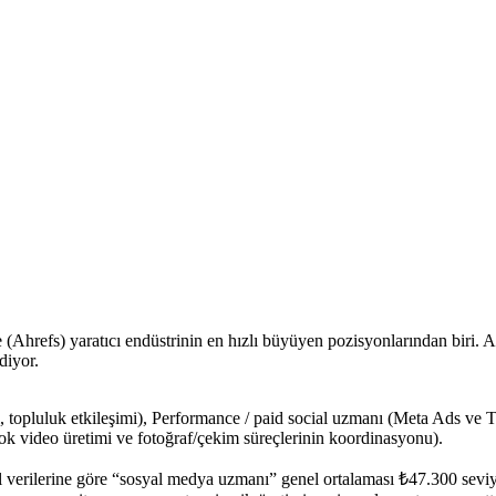
(Ahrefs) yaratıcı endüstrinin en hızlı büyüyen pozisyonlarından biri. An
diyor.
, topluluk etkileşimi), Performance / paid social uzmanı (Meta Ads v
kTok video üretimi ve fotoğraf/çekim süreçlerinin koordinasyonu).
 verilerine göre “sosyal medya uzmanı” genel ortalaması ₺47.300 seviye