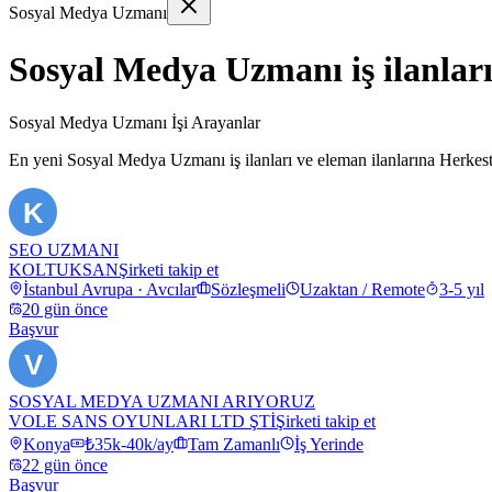
Sosyal Medya Uzmanı
Sosyal Medya Uzmanı iş ilanları
Sosyal Medya Uzmanı İşi Arayanlar
En yeni
Sosyal Medya Uzmanı
iş ilanları ve eleman ilanlarına Herk
K
SEO UZMANI
KOLTUKSAN
Şirketi takip et
İstanbul Avrupa · Avcılar
Sözleşmeli
Uzaktan / Remote
3-5 yıl
20 gün önce
Başvur
V
SOSYAL MEDYA UZMANI ARIYORUZ
VOLE SANS OYUNLARI LTD ŞTİ
Şirketi takip et
Konya
₺35k-40k/ay
Tam Zamanlı
İş Yerinde
22 gün önce
Başvur