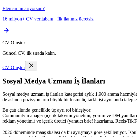
Eleman mı arıyorsun?
16 milyon+ CV veritabanı · İlk ilanınız ücretsiz
CV Oluştur
Güncel CV, ilk sırada kalın.
CV Oluştur
Sosyal Medya Uzmanı İş İlanları
Sosyal medya uzmanı iş ilanları kategorisi aylık 1.900 arama hacmiyle 
de aslında pozisyonların büyük bir kısmı üç farklı işi aynı anda talep e
Bu çatı altında genellikle üç ayrı rol birleşiyor:
Community manager (içerik takvimi yönetimi, yorum ve DM yanıtları
reklam yönetimi) ve içerik üretici (yaratıcı brief hazırlama, Reels/Ti
2026 döneminde maaş skalası da bu ayrışmaya göre şekilleniyor. İsbul