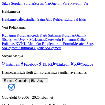
Sıkça Sorulan Sorular
Sorum Var
Önerim Var
Şikayetim Var
Hakkımızda
Hakkımızda
İletişim
İlan Satın Al
İş Rehberi
Editöryal Ekip
Veri Politikamız
Kullanım Koşulları
Kredi Kartı Saklama Koşulları
Gizlilik
Sözleşmesi
Üyelik Sözleşmesi
Çerezlerin Kullanımı
Kalite
Politikası
KVKK Metni
Ön Bilgilendirme Formu
Mesafeli Satış
Sözleşmesi
Kurumsal Üyelik Sözleşmesi
Sosyal Medya
Instagram
Facebook
TikTok
LinkedIn
X
Youtube
Hizmetlerimizle ilgili tüm sorularınızı yanıtlamaya hazırız.
E-posta Gönderin
Bizi Arayın
Copyright © 2006 -
2026
isbul.net