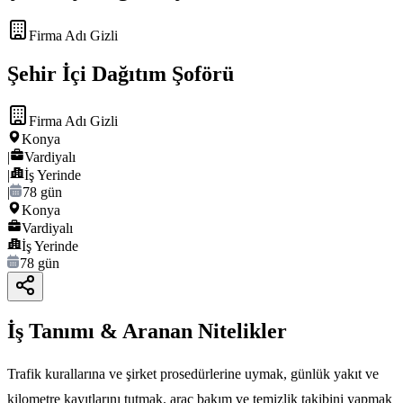
Firma Adı Gizli
Şehir İçi Dağıtım Şoförü
Firma Adı Gizli
Konya
|
Vardiyalı
|
İş Yerinde
|
78 gün
Konya
Vardiyalı
İş Yerinde
78 gün
İş Tanımı & Aranan Nitelikler
Trafik kurallarına ve şirket prosedürlerine uymak, günlük yakıt ve
kilometre kayıtlarını tutmak. araç bakım ve temizlik takibini yapmak