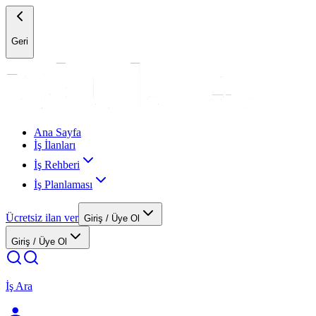
Geri
Ana Sayfa
İş İlanları
İş Rehberi
İş Planlaması
Ücretsiz ilan ver
Giriş / Üye Ol
Giriş / Üye Ol
İş Ara