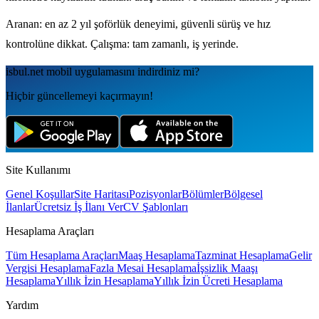
Aranan: en az 2 yıl şoförlük deneyimi, güvenli sürüş ve hız
kontrolüne dikkat. Çalışma: tam zamanlı, iş yerinde.
isbul.net
mobil uygulamаsını
indirdiniz mi?
Hiçbir güncellemeyi kaçırmayın!
Site Kullanımı
Genel Koşullar
Site Haritası
Pozisyonlar
Bölümler
Bölgesel
İlanlar
Ücretsiz İş İlanı Ver
CV Şablonları
Hesaplama Araçları
Tüm Hesaplama Araçları
Maaş Hesaplama
Tazminat Hesaplama
Gelir
Vergisi Hesaplama
Fazla Mesai Hesaplama
İşsizlik Maaşı
Hesaplama
Yıllık İzin Hesaplama
Yıllık İzin Ücreti Hesaplama
Yardım