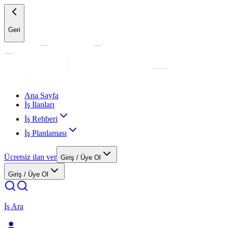
Geri
Ana Sayfa
İş İlanları
İş Rehberi
İş Planlaması
Ücretsiz ilan ver
Giriş / Üye Ol
Giriş / Üye Ol
İş Ara