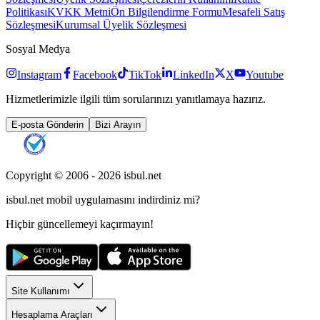
Politikası
KVKK Metni
Ön Bilgilendirme Formu
Mesafeli Satış
Sözleşmesi
Kurumsal Üyelik Sözleşmesi
Sosyal Medya
Instagram
Facebook
TikTok
LinkedIn
X
Youtube
Hizmetlerimizle ilgili tüm sorularınızı yanıtlamaya hazırız.
E-posta Gönderin
Bizi Arayın
Copyright © 2006 -
2026
isbul.net
isbul.net
mobil uygulamasını
indirdiniz mi?
Hiçbir güncellemeyi kaçırmayın!
Site Kullanımı
Hesaplama Araçları