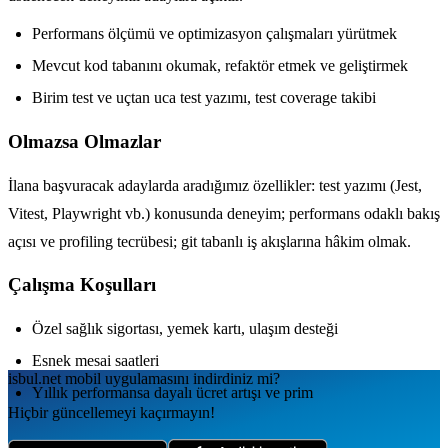
Performans ölçümü ve optimizasyon çalışmaları yürütmek
Mevcut kod tabanını okumak, refaktör etmek ve geliştirmek
Birim test ve uçtan uca test yazımı, test coverage takibi
Olmazsa Olmazlar
İlana başvuracak adaylarda aradığımız özellikler: test yazımı (Jest,
Vitest, Playwright vb.) konusunda deneyim; performans odaklı bakış
açısı ve profiling tecrübesi; git tabanlı iş akışlarına hâkim olmak.
Çalışma Koşulları
Özel sağlık sigortası, yemek kartı, ulaşım desteği
Esnek mesai saatleri
isbul.net
mobil uygulamаsını
indirdiniz mi?
Yıllık performansa dayalı ücret artışı ve prim
Hiçbir güncellemeyi kaçırmayın!