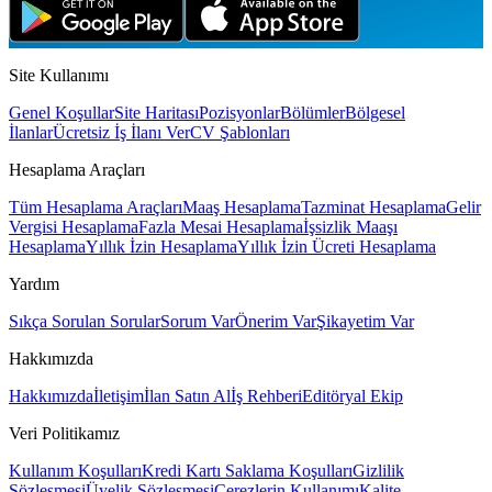
Site Kullanımı
Genel Koşullar
Site Haritası
Pozisyonlar
Bölümler
Bölgesel
İlanlar
Ücretsiz İş İlanı Ver
CV Şablonları
Hesaplama Araçları
Tüm Hesaplama Araçları
Maaş Hesaplama
Tazminat Hesaplama
Gelir
Vergisi Hesaplama
Fazla Mesai Hesaplama
İşsizlik Maaşı
Hesaplama
Yıllık İzin Hesaplama
Yıllık İzin Ücreti Hesaplama
Yardım
Sıkça Sorulan Sorular
Sorum Var
Önerim Var
Şikayetim Var
Hakkımızda
Hakkımızda
İletişim
İlan Satın Al
İş Rehberi
Editöryal Ekip
Veri Politikamız
Kullanım Koşulları
Kredi Kartı Saklama Koşulları
Gizlilik
Sözleşmesi
Üyelik Sözleşmesi
Çerezlerin Kullanımı
Kalite