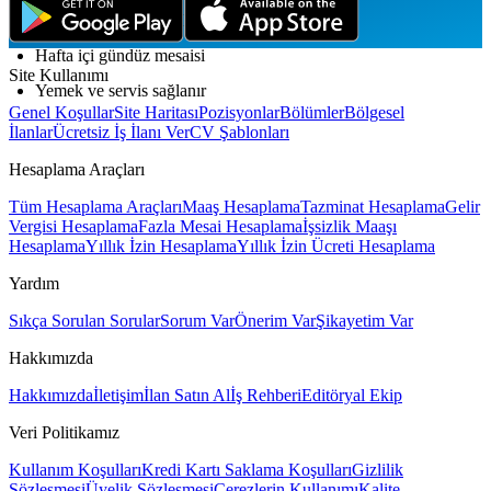
Eğitim sürecinde mesleki gelişim desteği
Hafta içi gündüz mesaisi
Site Kullanımı
Yemek ve servis sağlanır
Genel Koşullar
Site Haritası
Pozisyonlar
Bölümler
Bölgesel
İlanlar
Ücretsiz İş İlanı Ver
CV Şablonları
Hesaplama Araçları
Tüm Hesaplama Araçları
Maaş Hesaplama
Tazminat Hesaplama
Gelir
Vergisi Hesaplama
Fazla Mesai Hesaplama
İşsizlik Maaşı
Hesaplama
Yıllık İzin Hesaplama
Yıllık İzin Ücreti Hesaplama
Yardım
Sıkça Sorulan Sorular
Sorum Var
Önerim Var
Şikayetim Var
Hakkımızda
Hakkımızda
İletişim
İlan Satın Al
İş Rehberi
Editöryal Ekip
Veri Politikamız
Kullanım Koşulları
Kredi Kartı Saklama Koşulları
Gizlilik
Sözleşmesi
Üyelik Sözleşmesi
Çerezlerin Kullanımı
Kalite