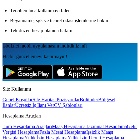
Tercihen luca kullanmayı bilen
Beyanname, sgk ve ticaret odası işlemlerine hakim
Tek düzen hesap planına hakim
isbul.net
mobil uygulamаsını
indirdiniz mi?
Hiçbir güncellemeyi kaçırmayın!
Site Kullanımı
Genel Koşullar
Site Haritası
Pozisyonlar
Bölümler
Bölgesel
İlanlar
Ücretsiz İş İlanı Ver
CV Şablonları
Hesaplama Araçları
Tüm Hesaplama Araçları
Maaş Hesaplama
Tazminat Hesaplama
Gelir
Vergisi Hesaplama
Fazla Mesai Hesaplama
İşsizlik Maaşı
Hesaplama
Yıllık İzin Hesaplama
Yıllık İzin Ücreti Hesaplama