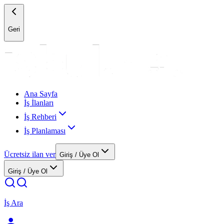
Geri
Ana Sayfa
İş İlanları
İş Rehberi
İş Planlaması
Ücretsiz ilan ver
Giriş / Üye Ol
Giriş / Üye Ol
İş Ara