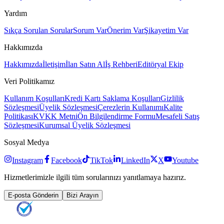
Yardım
Sıkça Sorulan Sorular
Sorum Var
Önerim Var
Şikayetim Var
Hakkımızda
Hakkımızda
İletişim
İlan Satın Al
İş Rehberi
Editöryal Ekip
Veri Politikamız
Kullanım Koşulları
Kredi Kartı Saklama Koşulları
Gizlilik
Sözleşmesi
Üyelik Sözleşmesi
Çerezlerin Kullanımı
Kalite
Politikası
KVKK Metni
Ön Bilgilendirme Formu
Mesafeli Satış
Sözleşmesi
Kurumsal Üyelik Sözleşmesi
Sosyal Medya
Instagram
Facebook
TikTok
LinkedIn
X
Youtube
Hizmetlerimizle ilgili tüm sorularınızı yanıtlamaya hazırız.
E-posta Gönderin
Bizi Arayın