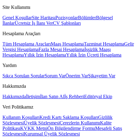
Site Kullanımı
Genel Koşullar
Site Haritası
Pozisyonlar
Bölümler
Bölgesel
İlanlar
Ücretsiz İş İlanı Ver
CV Şablonları
Hesaplama Araçları
Tüm Hesaplama Araçları
Maaş Hesaplama
Tazminat Hesaplama
Gelir
Vergisi Hesaplama
Fazla Mesai Hesaplama
İşsizlik Maaşı
Hesaplama
Yıllık İzin Hesaplama
Yıllık İzin Ücreti Hesaplama
Yardım
Sıkça Sorulan Sorular
Sorum Var
Önerim Var
Şikayetim Var
Hakkımızda
Hakkımızda
İletişim
İlan Satın Al
İş Rehberi
Editöryal Ekip
Veri Politikamız
Kullanım Koşulları
Kredi Kartı Saklama Koşulları
Gizlilik
Sözleşmesi
Üyelik Sözleşmesi
Çerezlerin Kullanımı
Kalite
Politikası
KVKK Metni
Ön Bilgilendirme Formu
Mesafeli Satış
Sözleşmesi
Kurumsal Üyelik Sözleşmesi