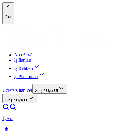
Geri
Ana Sayfa
İş İlanları
İş Rehberi
İş Planlaması
Ücretsiz ilan ver
Giriş / Üye Ol
Giriş / Üye Ol
İş Ara