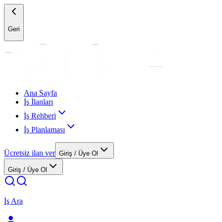
Geri
Ana Sayfa
İş İlanları
İş Rehberi
İş Planlaması
Ücretsiz ilan ver
Giriş / Üye Ol
Giriş / Üye Ol
İş Ara