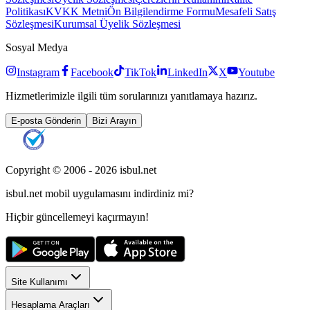
Politikası
KVKK Metni
Ön Bilgilendirme Formu
Mesafeli Satış
Sözleşmesi
Kurumsal Üyelik Sözleşmesi
Sosyal Medya
Instagram
Facebook
TikTok
LinkedIn
X
Youtube
Hizmetlerimizle ilgili tüm sorularınızı yanıtlamaya hazırız.
E-posta Gönderin
Bizi Arayın
Copyright © 2006 -
2026
isbul.net
isbul.net
mobil uygulamasını
indirdiniz mi?
Hiçbir güncellemeyi kaçırmayın!
Site Kullanımı
Hesaplama Araçları