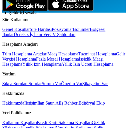
Tam zamanlı, hibrit (saha + ofis)
Şehir içi seyahat
Site Kullanımı
Genel Koşullar
Site Haritası
Pozisyonlar
Bölümler
Bölgesel
İlanlar
Ücretsiz İş İlanı Ver
CV Şablonları
Hesaplama Araçları
Tüm Hesaplama Araçları
Maaş Hesaplama
Tazminat Hesaplama
Gelir
Vergisi Hesaplama
Fazla Mesai Hesaplama
İşsizlik Maaşı
Hesaplama
Yıllık İzin Hesaplama
Yıllık İzin Ücreti Hesaplama
Yardım
Sıkça Sorulan Sorular
Sorum Var
Önerim Var
Şikayetim Var
Hakkımızda
Hakkımızda
İletişim
İlan Satın Al
İş Rehberi
Editöryal Ekip
Veri Politikamız
Kullanım Koşulları
Kredi Kartı Saklama Koşulları
Gizlilik
Sözleşmesi
Üyelik Sözleşmesi
Çerezlerin Kullanımı
Kalite