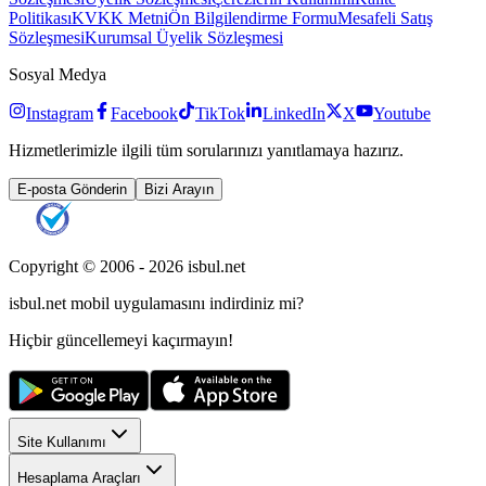
Politikası
KVKK Metni
Ön Bilgilendirme Formu
Mesafeli Satış
Sözleşmesi
Kurumsal Üyelik Sözleşmesi
Sosyal Medya
Instagram
Facebook
TikTok
LinkedIn
X
Youtube
Hizmetlerimizle ilgili tüm sorularınızı yanıtlamaya hazırız.
E-posta Gönderin
Bizi Arayın
Copyright © 2006 -
2026
isbul.net
isbul.net
mobil uygulamasını
indirdiniz mi?
Hiçbir güncellemeyi kaçırmayın!
Site Kullanımı
Hesaplama Araçları