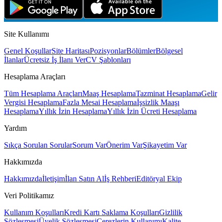
Site Kullanımı
Genel Koşullar
Site Haritası
Pozisyonlar
Bölümler
Bölgesel
İlanlar
Ücretsiz İş İlanı Ver
CV Şablonları
Hesaplama Araçları
Tüm Hesaplama Araçları
Maaş Hesaplama
Tazminat Hesaplama
Gelir
Vergisi Hesaplama
Fazla Mesai Hesaplama
İşsizlik Maaşı
Hesaplama
Yıllık İzin Hesaplama
Yıllık İzin Ücreti Hesaplama
Yardım
Sıkça Sorulan Sorular
Sorum Var
Önerim Var
Şikayetim Var
Hakkımızda
Hakkımızda
İletişim
İlan Satın Al
İş Rehberi
Editöryal Ekip
Veri Politikamız
Kullanım Koşulları
Kredi Kartı Saklama Koşulları
Gizlilik
Sözleşmesi
Üyelik Sözleşmesi
Çerezlerin Kullanımı
Kalite