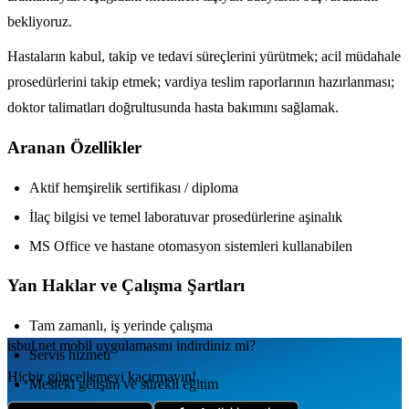
bekliyoruz.
Hastaların kabul, takip ve tedavi süreçlerini yürütmek; acil müdahale
prosedürlerini takip etmek; vardiya teslim raporlarının hazırlanması;
doktor talimatları doğrultusunda hasta bakımını sağlamak.
Aranan Özellikler
Aktif hemşirelik sertifikası / diploma
İlaç bilgisi ve temel laboratuvar prosedürlerine aşinalık
MS Office ve hastane otomasyon sistemleri kullanabilen
Yan Haklar ve Çalışma Şartları
Tam zamanlı, iş yerinde çalışma
isbul.net
mobil uygulamаsını
indirdiniz mi?
Servis hizmeti
Hiçbir güncellemeyi kaçırmayın!
Mesleki gelişim ve sürekli eğitim