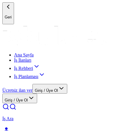
Geri
Ana Sayfa
İş İlanları
İş Rehberi
İş Planlaması
Ücretsiz ilan ver
Giriş / Üye Ol
Giriş / Üye Ol
İş Ara