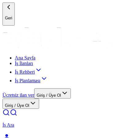
Geri
Ana Sayfa
İş İlanları
İş Rehberi
İş Planlaması
Ücretsiz ilan ver
Giriş / Üye Ol
Giriş / Üye Ol
İş Ara