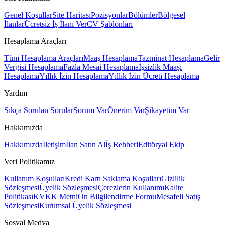
Genel Koşullar
Site Haritası
Pozisyonlar
Bölümler
Bölgesel
İlanlar
Ücretsiz İş İlanı Ver
CV Şablonları
Hesaplama Araçları
Tüm Hesaplama Araçları
Maaş Hesaplama
Tazminat Hesaplama
Gelir
Vergisi Hesaplama
Fazla Mesai Hesaplama
İşsizlik Maaşı
Hesaplama
Yıllık İzin Hesaplama
Yıllık İzin Ücreti Hesaplama
Yardım
Sıkça Sorulan Sorular
Sorum Var
Önerim Var
Şikayetim Var
Hakkımızda
Hakkımızda
İletişim
İlan Satın Al
İş Rehberi
Editöryal Ekip
Veri Politikamız
Kullanım Koşulları
Kredi Kartı Saklama Koşulları
Gizlilik
Sözleşmesi
Üyelik Sözleşmesi
Çerezlerin Kullanımı
Kalite
Politikası
KVKK Metni
Ön Bilgilendirme Formu
Mesafeli Satış
Sözleşmesi
Kurumsal Üyelik Sözleşmesi
Sosyal Medya