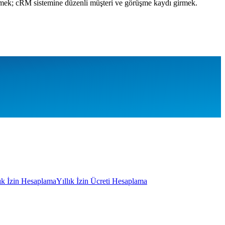
rütmek; cRM sistemine düzenli müşteri ve görüşme kaydı girmek.
lık İzin Hesaplama
Yıllık İzin Ücreti Hesaplama