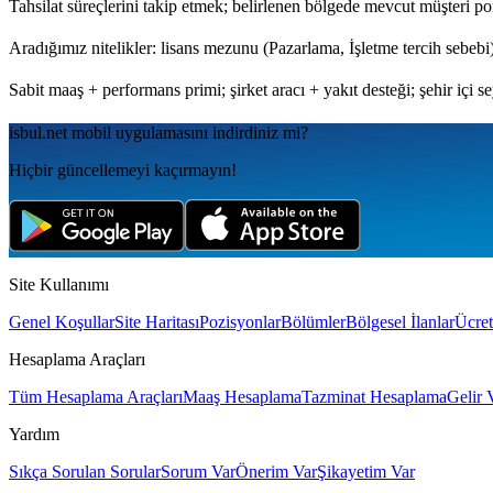
Tahsilat süreçlerini takip etmek; belirlenen bölgede mevcut müşteri 
Aradığımız nitelikler: lisans mezunu (Pazarlama, İşletme tercih sebebi);
Sabit maaş + performans primi; şirket aracı + yakıt desteği; şehir içi s
isbul.net
mobil uygulamаsını
indirdiniz mi?
Hiçbir güncellemeyi kaçırmayın!
Site Kullanımı
Genel Koşullar
Site Haritası
Pozisyonlar
Bölümler
Bölgesel İlanlar
Ücret
Hesaplama Araçları
Tüm Hesaplama Araçları
Maaş Hesaplama
Tazminat Hesaplama
Gelir 
Yardım
Sıkça Sorulan Sorular
Sorum Var
Önerim Var
Şikayetim Var