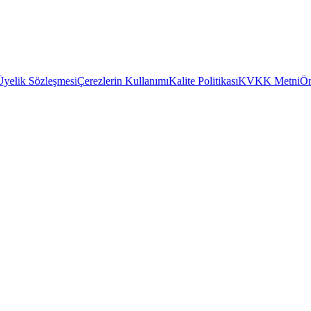
Üyelik Sözleşmesi
Çerezlerin Kullanımı
Kalite Politikası
KVKK Metni
Ön