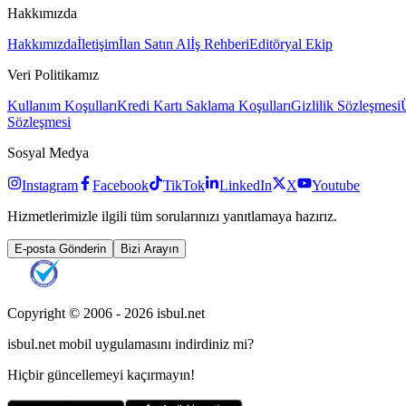
Hakkımızda
Hakkımızda
İletişim
İlan Satın Al
İş Rehberi
Editöryal Ekip
Veri Politikamız
Kullanım Koşulları
Kredi Kartı Saklama Koşulları
Gizlilik Sözleşmesi
Sözleşmesi
Sosyal Medya
Instagram
Facebook
TikTok
LinkedIn
X
Youtube
Hizmetlerimizle ilgili tüm sorularınızı yanıtlamaya hazırız.
E-posta Gönderin
Bizi Arayın
Copyright © 2006 -
2026
isbul.net
isbul.net
mobil uygulamasını
indirdiniz mi?
Hiçbir güncellemeyi kaçırmayın!