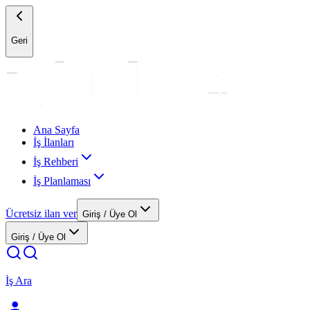
Geri
Ana Sayfa
İş İlanları
İş Rehberi
İş Planlaması
Ücretsiz ilan ver
Giriş / Üye Ol
Giriş / Üye Ol
İş Ara