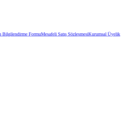
 Bilgilendirme Formu
Mesafeli Satış Sözleşmesi
Kurumsal Üyelik