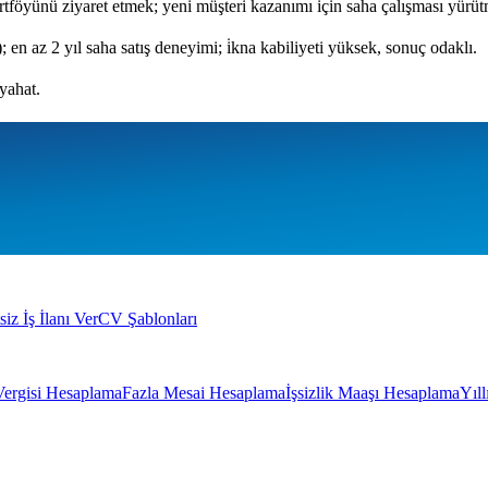
portföyünü ziyaret etmek; yeni müşteri kazanımı için saha çalışması yü
 en az 2 yıl saha satış deneyimi; i̇kna kabiliyeti yüksek, sonuç odaklı.
eyahat.
siz İş İlanı Ver
CV Şablonları
Vergisi Hesaplama
Fazla Mesai Hesaplama
İşsizlik Maaşı Hesaplama
Yıl