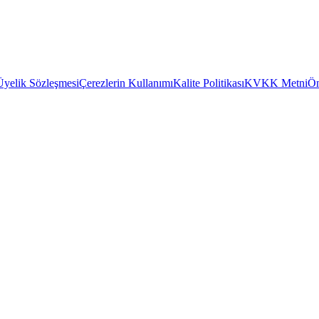
Üyelik Sözleşmesi
Çerezlerin Kullanımı
Kalite Politikası
KVKK Metni
Ön