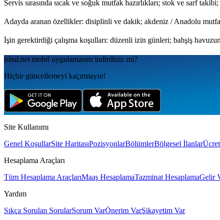
Servis sırasında sıcak ve soğuk mutfak hazırlıkları; stok ve sarf takibi
Adayda aranan özellikler: disiplinli ve dakik; akdeniz / Anadolu mut
İşin gerektirdiği çalışma koşulları: düzenli izin günleri; bahşiş havuz
isbul.net
mobil uygulamаsını
indirdiniz mi?
Hiçbir güncellemeyi kaçırmayın!
Site Kullanımı
Genel Koşullar
Site Haritası
Pozisyonlar
Bölümler
Bölgesel İlanlar
Ücret
Hesaplama Araçları
Tüm Hesaplama Araçları
Maaş Hesaplama
Tazminat Hesaplama
Gelir 
Yardım
Sıkça Sorulan Sorular
Sorum Var
Önerim Var
Şikayetim Var