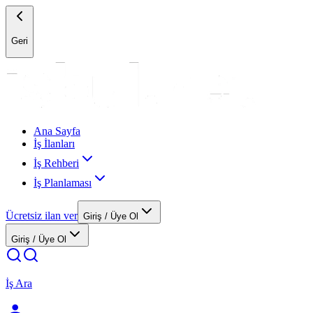
Geri
Ana Sayfa
İş İlanları
İş Rehberi
İş Planlaması
Ücretsiz ilan ver
Giriş / Üye Ol
Giriş / Üye Ol
İş Ara