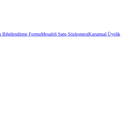
 Bilgilendirme Formu
Mesafeli Satış Sözleşmesi
Kurumsal Üyelik