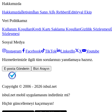
Hakkımızda
Hakkımızda
İletişim
İlan Satın Al
İş Rehberi
Editöryal Ekip
Veri Politikamız
Kullanım Koşulları
Kredi Kartı Saklama Koşulları
Gizlilik Sözleşmesi
Sözleşmesi
Sosyal Medya
Instagram
Facebook
TikTok
LinkedIn
X
Youtube
Hizmetlerimizle ilgili tüm sorularınızı yanıtlamaya hazırız.
E-posta Gönderin
Bizi Arayın
Copyright © 2006 -
2026
isbul.net
isbul.net
mobil uygulamasını
indirdiniz mi?
Hiçbir güncellemeyi kaçırmayın!