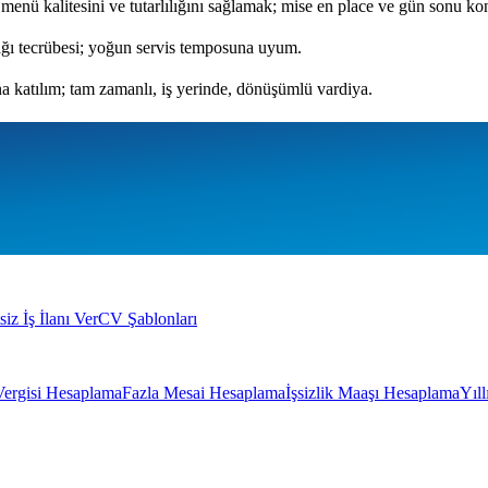
; menü kalitesini ve tutarlılığını sağlamak; mise en place ve gün sonu kon
fağı tecrübesi; yoğun servis temposuna uyum.
una katılım; tam zamanlı, iş yerinde, dönüşümlü vardiya.
siz İş İlanı Ver
CV Şablonları
Vergisi Hesaplama
Fazla Mesai Hesaplama
İşsizlik Maaşı Hesaplama
Yıl