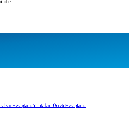
troller.
lık İzin Hesaplama
Yıllık İzin Ücreti Hesaplama