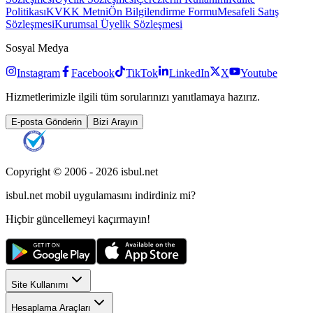
Politikası
KVKK Metni
Ön Bilgilendirme Formu
Mesafeli Satış
Sözleşmesi
Kurumsal Üyelik Sözleşmesi
Sosyal Medya
Instagram
Facebook
TikTok
LinkedIn
X
Youtube
Hizmetlerimizle ilgili tüm sorularınızı yanıtlamaya hazırız.
E-posta Gönderin
Bizi Arayın
Copyright © 2006 -
2026
isbul.net
isbul.net
mobil uygulamasını
indirdiniz mi?
Hiçbir güncellemeyi kaçırmayın!
Site Kullanımı
Hesaplama Araçları