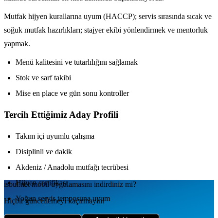
Mutfak hijyen kurallarına uyum (HACCP); servis sırasında sıcak ve
soğuk mutfak hazırlıkları; stajyer ekibi yönlendirmek ve mentorluk
yapmak.
Menü kalitesini ve tutarlılığını sağlamak
Stok ve sarf takibi
Mise en place ve gün sonu kontroller
Tercih Ettiğimiz Aday Profili
Takım içi uyumlu çalışma
Disiplinli ve dakik
Akdeniz / Anadolu mutfağı tecrübesi
Hijyen sertifikası
isbul.net
mobil uygulamаsını
indirdiniz mi?
Yoğun servis temposuna uyum
Hiçbir güncellemeyi kaçırmayın!