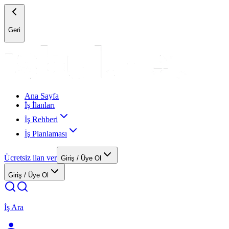
Geri
Ana Sayfa
İş İlanları
İş Rehberi
İş Planlaması
Ücretsiz ilan ver
Giriş / Üye Ol
Giriş / Üye Ol
İş Ara