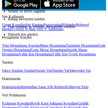
Sunduğumuz İmkânlar
Yemek ve servis sağlanır
Site Kullanımı
Bahşiş havuzuna katılım
Genel Koşullar
Site Haritası
Pozisyonlar
Bölümler
Bölgesel
Tam zamanlı, iş yerinde, dönüşümlü vardiya
İlanlar
Ücretsiz İş İlanı Ver
CV Şablonları
Düzenli izin günleri
Hesaplama Araçları
Tüm Hesaplama Araçları
Maaş Hesaplama
Tazminat Hesaplama
Gelir
Vergisi Hesaplama
Fazla Mesai Hesaplama
İşsizlik Maaşı
Hesaplama
Yıllık İzin Hesaplama
Yıllık İzin Ücreti Hesaplama
Yardım
Sıkça Sorulan Sorular
Sorum Var
Önerim Var
Şikayetim Var
Hakkımızda
Hakkımızda
İletişim
İlan Satın Al
İş Rehberi
Editöryal Ekip
Veri Politikamız
Kullanım Koşulları
Kredi Kartı Saklama Koşulları
Gizlilik
Sözleşmesi
Üyelik Sözleşmesi
Çerezlerin Kullanımı
Kalite