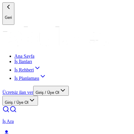
Geri
Ana Sayfa
İş İlanları
İş Rehberi
İş Planlaması
Ücretsiz ilan ver
Giriş / Üye Ol
Giriş / Üye Ol
İş Ara