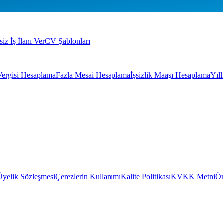
siz İş İlanı Ver
CV Şablonları
Vergisi Hesaplama
Fazla Mesai Hesaplama
İşsizlik Maaşı Hesaplama
Yıl
Üyelik Sözleşmesi
Çerezlerin Kullanımı
Kalite Politikası
KVKK Metni
Ön