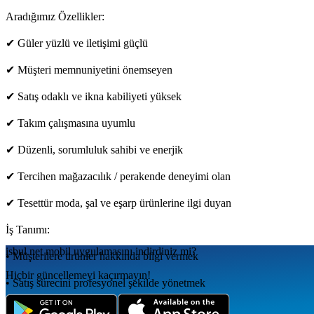
Aradığımız Özellikler:
✔ Güler yüzlü ve iletişimi güçlü
✔ Müşteri memnuniyetini önemseyen
✔ Satış odaklı ve ikna kabiliyeti yüksek
✔ Takım çalışmasına uyumlu
✔ Düzenli, sorumluluk sahibi ve enerjik
✔ Tercihen mağazacılık / perakende deneyimi olan
✔ Tesettür moda, şal ve eşarp ürünlerine ilgi duyan
İş Tanımı:
isbul.net
mobil uygulamаsını
indirdiniz mi?
• Müşterilere ürünler hakkında bilgi vermek
Hiçbir güncellemeyi kaçırmayın!
• Satış sürecini profesyonel şekilde yönetmek
• Mağaza düzeni ve ürün yerleşimini takip etmek