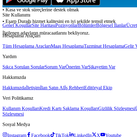
• Kasa ve stok süreçlerine destek olmak
Site Kullanımı
• Eşarp Durağı hizmet kalitesini en iyi şekilde temsil etmek
Genel Koşullar
Site Haritası
Pozisyonlar
Bölümler
Bölgesel İlanlar
Ücret
İlgilenen adayların müracaatlarını bekliyoruz.
Hesaplama Araçları
Tüm Hesaplama Araçları
Maaş Hesaplama
Tazminat Hesaplama
Gelir 
Yardım
Sıkça Sorulan Sorular
Sorum Var
Önerim Var
Şikayetim Var
Hakkımızda
Hakkımızda
İletişim
İlan Satın Al
İş Rehberi
Editöryal Ekip
Veri Politikamız
Kullanım Koşulları
Kredi Kartı Saklama Koşulları
Gizlilik Sözleşmesi
Sözleşmesi
Sosyal Medya
Instagram
Facebook
TikTok
LinkedIn
X
Youtube