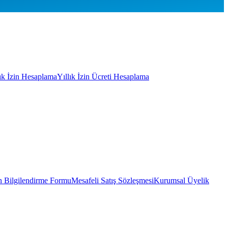
lık İzin Hesaplama
Yıllık İzin Ücreti Hesaplama
 Bilgilendirme Formu
Mesafeli Satış Sözleşmesi
Kurumsal Üyelik