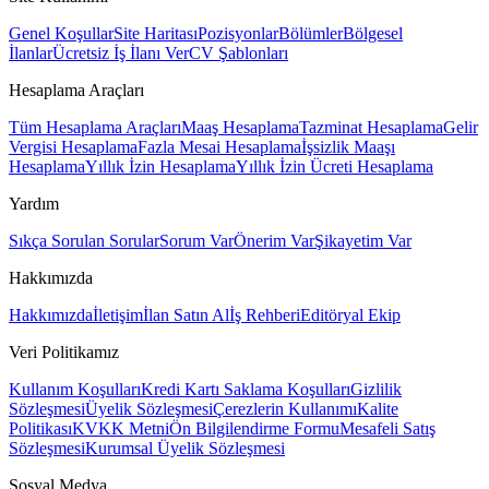
Genel Koşullar
Site Haritası
Pozisyonlar
Bölümler
Bölgesel
İlanlar
Ücretsiz İş İlanı Ver
CV Şablonları
Hesaplama Araçları
Tüm Hesaplama Araçları
Maaş Hesaplama
Tazminat Hesaplama
Gelir
Vergisi Hesaplama
Fazla Mesai Hesaplama
İşsizlik Maaşı
Hesaplama
Yıllık İzin Hesaplama
Yıllık İzin Ücreti Hesaplama
Yardım
Sıkça Sorulan Sorular
Sorum Var
Önerim Var
Şikayetim Var
Hakkımızda
Hakkımızda
İletişim
İlan Satın Al
İş Rehberi
Editöryal Ekip
Veri Politikamız
Kullanım Koşulları
Kredi Kartı Saklama Koşulları
Gizlilik
Sözleşmesi
Üyelik Sözleşmesi
Çerezlerin Kullanımı
Kalite
Politikası
KVKK Metni
Ön Bilgilendirme Formu
Mesafeli Satış
Sözleşmesi
Kurumsal Üyelik Sözleşmesi
Sosyal Medya