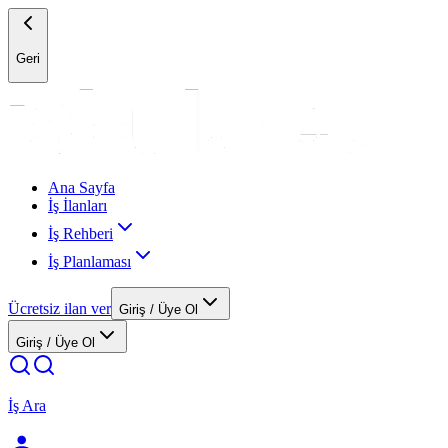
Geri
Ana Sayfa
İş İlanları
İş Rehberi
İş Planlaması
Ücretsiz ilan ver
Giriş / Üye Ol
Giriş / Üye Ol
İş Ara