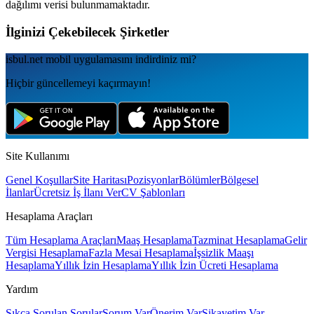
dağılımı verisi bulunmamaktadır.
İlginizi Çekebilecek Şirketler
isbul.net
mobil uygulamаsını
indirdiniz mi?
Hiçbir güncellemeyi kaçırmayın!
Site Kullanımı
Genel Koşullar
Site Haritası
Pozisyonlar
Bölümler
Bölgesel
İlanlar
Ücretsiz İş İlanı Ver
CV Şablonları
Hesaplama Araçları
Tüm Hesaplama Araçları
Maaş Hesaplama
Tazminat Hesaplama
Gelir
Vergisi Hesaplama
Fazla Mesai Hesaplama
İşsizlik Maaşı
Hesaplama
Yıllık İzin Hesaplama
Yıllık İzin Ücreti Hesaplama
Yardım
Sıkça Sorulan Sorular
Sorum Var
Önerim Var
Şikayetim Var