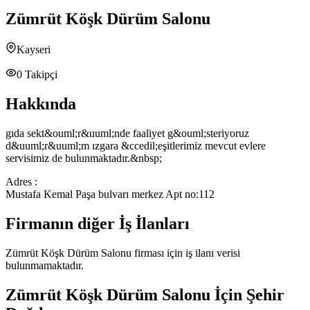
Zümrüt Köşk Dürüm Salonu
Kayseri
0
Takipçi
Hakkında
gıda sekt&ouml;r&uuml;nde faaliyet g&ouml;steriyoruz
d&uuml;r&uuml;m ızgara &ccedil;eşitlerimiz mevcut evlere
servisimiz de bulunmaktadır.&nbsp;
Adres :
Mustafa Kemal Paşa bulvarı merkez Apt no:112
Firmanın diğer İş İlanları
Zümrüt Köşk Dürüm Salonu
firması için iş ilanı verisi
bulunmamaktadır.
Zümrüt Köşk Dürüm Salonu
İçin Şehir