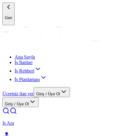
Geri
Ana Sayfa
İş İlanları
İş Rehberi
İş Planlaması
Ücretsiz ilan ver
Giriş / Üye Ol
Giriş / Üye Ol
İş Ara