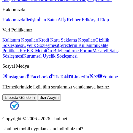
Hakkımızda
Hakkımızda
İletişim
İlan Satın Al
İş Rehberi
Editöryal Ekip
Veri Politikamız
Kullanım Koşulları
Kredi Kartı Saklama Koşulları
Gizlilik
Sözleşmesi
Üyelik Sözleşmesi
Çerezlerin Kullanımı
Kalite
Politikası
KVKK Metni
Ön Bilgilendirme Formu
Mesafeli Satış
Sözleşmesi
Kurumsal Üyelik Sözleşmesi
Sosyal Medya
Instagram
Facebook
TikTok
LinkedIn
X
Youtube
Hizmetlerimizle ilgili tüm sorularınızı yanıtlamaya hazırız.
E-posta Gönderin
Bizi Arayın
Copyright © 2006 -
2026
isbul.net
isbul.net
mobil uygulamasını
indirdiniz mi?