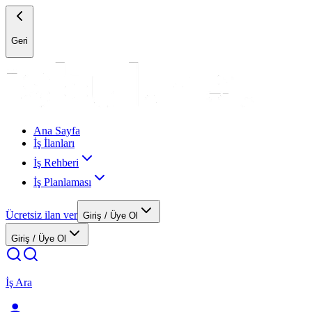
Geri
Ana Sayfa
İş İlanları
İş Rehberi
İş Planlaması
Ücretsiz ilan ver
Giriş / Üye Ol
Giriş / Üye Ol
İş Ara