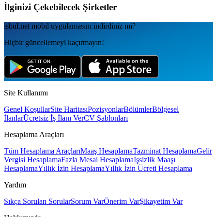
İlginizi Çekebilecek Şirketler
isbul.net
mobil uygulamаsını
indirdiniz mi?
Hiçbir güncellemeyi kaçırmayın!
Site Kullanımı
Genel Koşullar
Site Haritası
Pozisyonlar
Bölümler
Bölgesel
İlanlar
Ücretsiz İş İlanı Ver
CV Şablonları
Hesaplama Araçları
Tüm Hesaplama Araçları
Maaş Hesaplama
Tazminat Hesaplama
Gelir
Vergisi Hesaplama
Fazla Mesai Hesaplama
İşsizlik Maaşı
Hesaplama
Yıllık İzin Hesaplama
Yıllık İzin Ücreti Hesaplama
Yardım
Sıkça Sorulan Sorular
Sorum Var
Önerim Var
Şikayetim Var