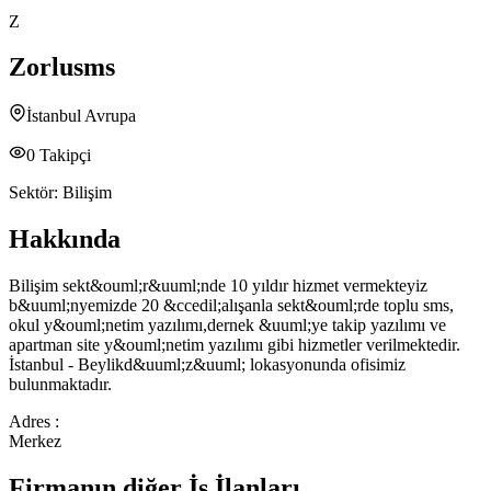
Z
Zorlusms
İstanbul Avrupa
0
Takipçi
Sektör:
Bilişim
Hakkında
Bilişim sekt&ouml;r&uuml;nde 10 yıldır hizmet vermekteyiz
b&uuml;nyemizde 20 &ccedil;alışanla sekt&ouml;rde toplu sms,
okul y&ouml;netim yazılımı,dernek &uuml;ye takip yazılımı ve
apartman site y&ouml;netim yazılımı gibi hizmetler verilmektedir.
İstanbul - Beylikd&uuml;z&uuml; lokasyonunda ofisimiz
bulunmaktadır.
Adres :
Merkez
Firmanın diğer İş İlanları