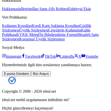
Hakkımızda
Hakkımızda
İletişim
İlan Satın Al
İş Rehberi
Editöryal Ekip
Veri Politikamız
Kullanım Koşulları
Kredi Kartı Saklama Koşulları
Gizlilik
Sözleşmesi
Üyelik Sözleşmesi
Çerezlerin Kullanımı
Kalite
Politikası
KVKK Metni
Ön Bilgilendirme Formu
Mesafeli Satış
Sözleşmesi
Kurumsal Üyelik Sözleşmesi
Sosyal Medya
Instagram
Facebook
TikTok
LinkedIn
X
Youtube
Hizmetlerimizle ilgili tüm sorularınızı yanıtlamaya hazırız.
E-posta Gönderin
Bizi Arayın
Copyright © 2006 -
2026
isbul.net
isbul.net
mobil uygulamasını
indirdiniz mi?
Hiçbir güncellemeyi kaçırmayın!