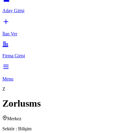
Aday Girişi
İlan Ver
Firma Girişi
Menu
Z
Zorlusms
Merkez
Sektör :
Bilişim