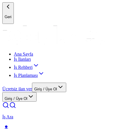
Geri
Ana Sayfa
İş İlanları
İş Rehberi
İş Planlaması
Ücretsiz ilan ver
Giriş / Üye Ol
Giriş / Üye Ol
İş Ara