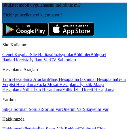
isbul.net
mobil uygulamаsını
indirdiniz mi?
Hiçbir güncellemeyi kaçırmayın!
Site Kullanımı
Genel Koşullar
Site Haritası
Pozisyonlar
Bölümler
Bölgesel
İlanlar
Ücretsiz İş İlanı Ver
CV Şablonları
Hesaplama Araçları
Tüm Hesaplama Araçları
Maaş Hesaplama
Tazminat Hesaplama
Gelir
Vergisi Hesaplama
Fazla Mesai Hesaplama
İşsizlik Maaşı
Hesaplama
Yıllık İzin Hesaplama
Yıllık İzin Ücreti Hesaplama
Yardım
Sıkça Sorulan Sorular
Sorum Var
Önerim Var
Şikayetim Var
Hakkımızda
Hakkımızda
İletişim
İlan Satın Al
İş Rehberi
Editöryal Ekip