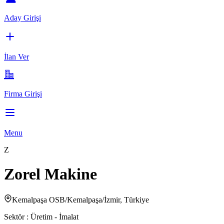
Aday Girişi
İlan Ver
Firma Girişi
Menu
Z
Zorel Makine
Kemalpaşa OSB/Kemalpaşa/İzmir, Türkiye
Sektör :
Üretim - İmalat