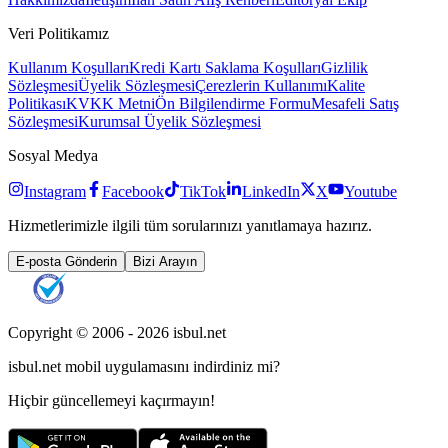
Veri Politikamız
Kullanım Koşulları
Kredi Kartı Saklama Koşulları
Gizlilik
Sözleşmesi
Üyelik Sözleşmesi
Çerezlerin Kullanımı
Kalite
Politikası
KVKK Metni
Ön Bilgilendirme Formu
Mesafeli Satış
Sözleşmesi
Kurumsal Üyelik Sözleşmesi
Sosyal Medya
Instagram
Facebook
TikTok
LinkedIn
X
Youtube
Hizmetlerimizle ilgili tüm sorularınızı yanıtlamaya hazırız.
E-posta Gönderin
Bizi Arayın
Copyright © 2006 -
2026
isbul.net
isbul.net
mobil uygulamasını
indirdiniz mi?
Hiçbir güncellemeyi kaçırmayın!