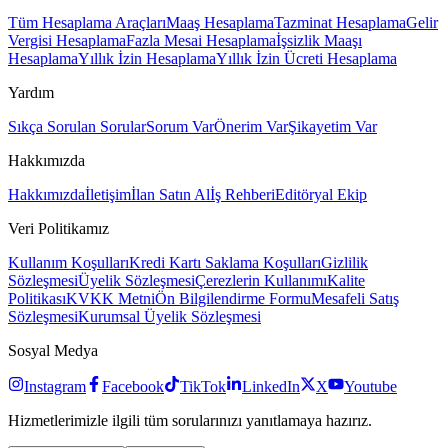
Tüm Hesaplama Araçları
Maaş Hesaplama
Tazminat Hesaplama
Gelir
Vergisi Hesaplama
Fazla Mesai Hesaplama
İşsizlik Maaşı
Hesaplama
Yıllık İzin Hesaplama
Yıllık İzin Ücreti Hesaplama
Yardım
Sıkça Sorulan Sorular
Sorum Var
Önerim Var
Şikayetim Var
Hakkımızda
Hakkımızda
İletişim
İlan Satın Al
İş Rehberi
Editöryal Ekip
Veri Politikamız
Kullanım Koşulları
Kredi Kartı Saklama Koşulları
Gizlilik
Sözleşmesi
Üyelik Sözleşmesi
Çerezlerin Kullanımı
Kalite
Politikası
KVKK Metni
Ön Bilgilendirme Formu
Mesafeli Satış
Sözleşmesi
Kurumsal Üyelik Sözleşmesi
Sosyal Medya
Instagram
Facebook
TikTok
LinkedIn
X
Youtube
Hizmetlerimizle ilgili tüm sorularınızı yanıtlamaya hazırız.