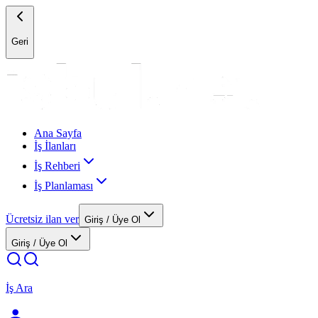
Geri
Ana Sayfa
İş İlanları
İş Rehberi
İş Planlaması
Ücretsiz ilan ver
Giriş / Üye Ol
Giriş / Üye Ol
İş Ara