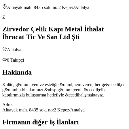
Altıayak mah. 8435 sok. no:2 Kepez/Antalya
Z
Zirvedor Çelik Kapı Metal İthalat
İhracat Tic Ve San Ltd Şti
Antalya
0
Takipçi
Hakkında
Kalite, g&uuml;ven ve estetiğe &ouml;nem veren, her ge&ccedil;en
g&uuml;n binalarımızı &nbsp;g&uuml;venli &ccedil;elik
kapılırımızla buluşturma hedefiyle &ccedil;alışmaktayız.
Adres :
Altıayak mah. 8435 sok. no:2 Kepez/Antalya
Firmanın diğer İş İlanları