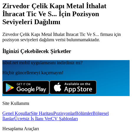
Zirvedor Çelik Kapı Metal İthalat
İhracat Tic Ve S...
İçin Pozisyon
Seviyeleri Dağılımı
Zirvedor Çelik Kapı Metal İthalat İhracat Tic Ve S...
firması için
pozisyon seviyeleri dağılımı verisi bulunmamaktadır.
İlginizi Çekebilecek Şirketler
isbul.net
mobil uygulamаsını
indirdiniz mi?
Hiçbir güncellemeyi kaçırmayın!
Site Kullanımı
Genel Koşullar
Site Haritası
Pozisyonlar
Bölümler
Bölgesel
İlanlar
Ücretsiz İş İlanı Ver
CV Şablonları
Hesaplama Araçları