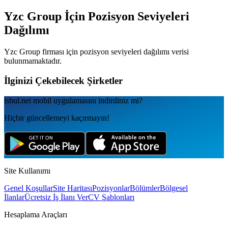
Yzc Group
İçin Pozisyon Seviyeleri
Dağılımı
Yzc Group
firması için pozisyon seviyeleri dağılımı verisi
bulunmamaktadır.
İlginizi Çekebilecek Şirketler
isbul.net
mobil uygulamаsını
indirdiniz mi?
Hiçbir güncellemeyi kaçırmayın!
Site Kullanımı
Genel Koşullar
Site Haritası
Pozisyonlar
Bölümler
Bölgesel
İlanlar
Ücretsiz İş İlanı Ver
CV Şablonları
Hesaplama Araçları