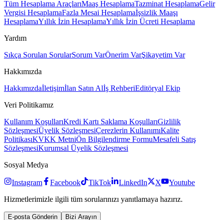
Tüm Hesaplama Araçları
Maaş Hesaplama
Tazminat Hesaplama
Gelir
Vergisi Hesaplama
Fazla Mesai Hesaplama
İşsizlik Maaşı
Hesaplama
Yıllık İzin Hesaplama
Yıllık İzin Ücreti Hesaplama
Yardım
Sıkça Sorulan Sorular
Sorum Var
Önerim Var
Şikayetim Var
Hakkımızda
Hakkımızda
İletişim
İlan Satın Al
İş Rehberi
Editöryal Ekip
Veri Politikamız
Kullanım Koşulları
Kredi Kartı Saklama Koşulları
Gizlilik
Sözleşmesi
Üyelik Sözleşmesi
Çerezlerin Kullanımı
Kalite
Politikası
KVKK Metni
Ön Bilgilendirme Formu
Mesafeli Satış
Sözleşmesi
Kurumsal Üyelik Sözleşmesi
Sosyal Medya
Instagram
Facebook
TikTok
LinkedIn
X
Youtube
Hizmetlerimizle ilgili tüm sorularınızı yanıtlamaya hazırız.
E-posta Gönderin
Bizi Arayın