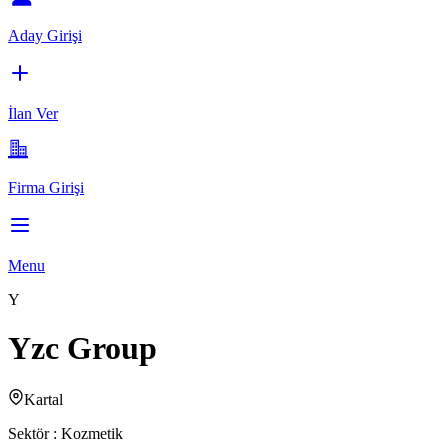
Aday Girişi
İlan Ver
Firma Girişi
Menu
Y
Yzc Group
Kartal
Sektör :
Kozmetik