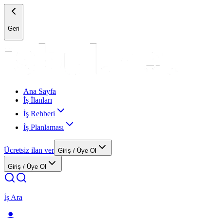
Geri
Ana Sayfa
İş İlanları
İş Rehberi
İş Planlaması
Ücretsiz ilan ver
Giriş / Üye Ol
Giriş / Üye Ol
İş Ara