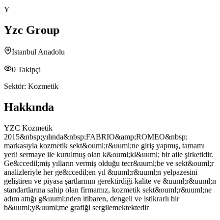
Y
Yzc Group
İstanbul Anadolu
0
Takipçi
Sektör:
Kozmetik
Hakkında
YZC Kozmetik
2015&nbsp;yılında&nbsp;FABRIO&amp;ROMEO&nbsp;
markasıyla kozmetik sekt&ouml;r&uuml;ne giriş yapmış, tamamı
yerli sermaye ile kurulmuş olan k&ouml;kl&uuml; bir aile şirketidir.
Ge&ccedil;miş yılların vermiş olduğu tecr&uuml;be ve sekt&ouml;r
analizleriyle her ge&ccedil;en yıl &uuml;r&uuml;n yelpazesini
geliştiren ve piyasa şartlarının gerektirdiği kalite ve &uuml;r&uuml;n
standartlarına sahip olan firmamız, kozmetik sekt&ouml;r&uuml;ne
adım attığı g&uuml;nden itibaren, dengeli ve istikrarlı bir
b&uuml;y&uuml;me grafiği sergilemektektedir