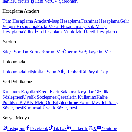
İlanlar
Ücretsiz İş İlanı Ver
CV Şablonları
Hesaplama Araçları
Tüm Hesaplama Araçları
Maaş Hesaplama
Tazminat Hesaplama
Gelir
Vergisi Hesaplama
Fazla Mesai Hesaplama
İşsizlik Maaşı
Hesaplama
Yıllık İzin Hesaplama
Yıllık İzin Ücreti Hesaplama
Yardım
Sıkça Sorulan Sorular
Sorum Var
Önerim Var
Şikayetim Var
Hakkımızda
Hakkımızda
İletişim
İlan Satın Al
İş Rehberi
Editöryal Ekip
Veri Politikamız
Kullanım Koşulları
Kredi Kartı Saklama Koşulları
Gizlilik
Sözleşmesi
Üyelik Sözleşmesi
Çerezlerin Kullanımı
Kalite
Politikası
KVKK Metni
Ön Bilgilendirme Formu
Mesafeli Satış
Sözleşmesi
Kurumsal Üyelik Sözleşmesi
Sosyal Medya
Instagram
Facebook
TikTok
LinkedIn
X
Youtube