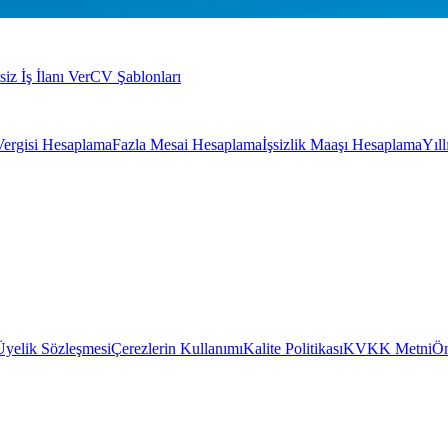
siz İş İlanı Ver
CV Şablonları
Vergisi Hesaplama
Fazla Mesai Hesaplama
İşsizlik Maaşı Hesaplama
Yıl
Üyelik Sözleşmesi
Çerezlerin Kullanımı
Kalite Politikası
KVKK Metni
Ön