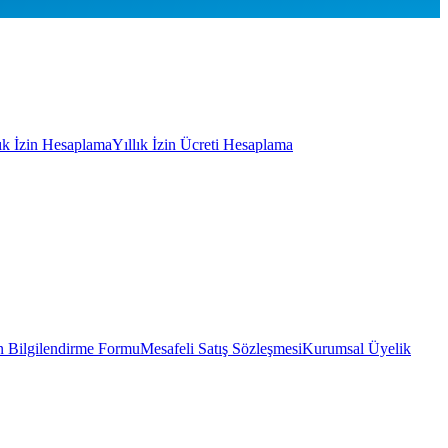
lık İzin Hesaplama
Yıllık İzin Ücreti Hesaplama
 Bilgilendirme Formu
Mesafeli Satış Sözleşmesi
Kurumsal Üyelik