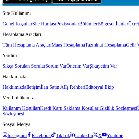
Site Kullanımı
Genel Koşullar
Site Haritası
Pozisyonlar
Bölümler
Bölgesel İlanlar
Ücret
Hesaplama Araçları
Tüm Hesaplama Araçları
Maaş Hesaplama
Tazminat Hesaplama
Gelir 
Yardım
Sıkça Sorulan Sorular
Sorum Var
Önerim Var
Şikayetim Var
Hakkımızda
Hakkımızda
İletişim
İlan Satın Al
İş Rehberi
Editöryal Ekip
Veri Politikamız
Kullanım Koşulları
Kredi Kartı Saklama Koşulları
Gizlilik Sözleşmesi
Sözleşmesi
Sosyal Medya
Instagram
Facebook
TikTok
LinkedIn
X
Youtube