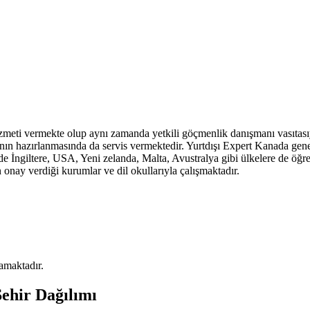
 hizmeti vermekte olup aynı zamanda yetkili göçmenlik danışmanı vasıtas
nın hazırlanmasında da servis vermektedir. Yurtdışı Expert Kanada gene
de İngiltere, USA, Yeni zelanda, Malta, Avustralya gibi ülkelere de öğr
 onay verdiği kurumlar ve dil okullarıyla çalışmaktadır.
mamaktadır.
Şehir Dağılımı