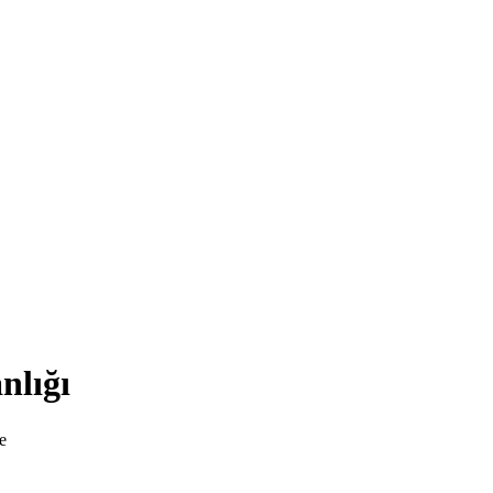
nlığı
e