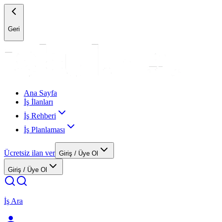
Geri
Ana Sayfa
İş İlanları
İş Rehberi
İş Planlaması
Ücretsiz ilan ver
Giriş / Üye Ol
Giriş / Üye Ol
İş Ara