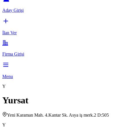
Aday Girişi
İlan Ver
Firma Girişi
Menu
Y
Yursat
Yeni Karaman Mah. 4.Kantar Sk. Asya iş merk.2 D:505
Y