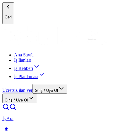
Geri
Ana Sayfa
İş İlanları
İş Rehberi
İş Planlaması
Ücretsiz ilan ver
Giriş / Üye Ol
Giriş / Üye Ol
İş Ara