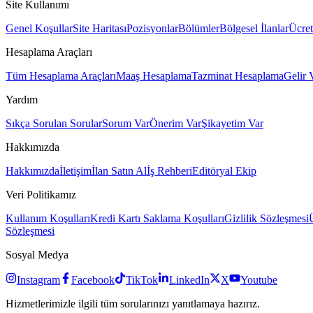
Site Kullanımı
Genel Koşullar
Site Haritası
Pozisyonlar
Bölümler
Bölgesel İlanlar
Ücret
Hesaplama Araçları
Tüm Hesaplama Araçları
Maaş Hesaplama
Tazminat Hesaplama
Gelir 
Yardım
Sıkça Sorulan Sorular
Sorum Var
Önerim Var
Şikayetim Var
Hakkımızda
Hakkımızda
İletişim
İlan Satın Al
İş Rehberi
Editöryal Ekip
Veri Politikamız
Kullanım Koşulları
Kredi Kartı Saklama Koşulları
Gizlilik Sözleşmesi
Sözleşmesi
Sosyal Medya
Instagram
Facebook
TikTok
LinkedIn
X
Youtube
Hizmetlerimizle ilgili tüm sorularınızı yanıtlamaya hazırız.