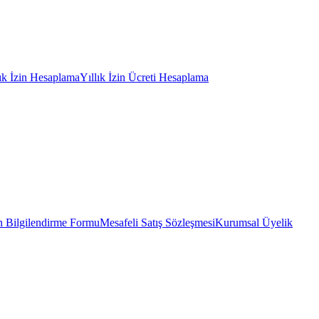
lık İzin Hesaplama
Yıllık İzin Ücreti Hesaplama
 Bilgilendirme Formu
Mesafeli Satış Sözleşmesi
Kurumsal Üyelik