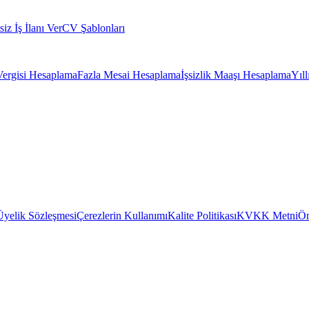
siz İş İlanı Ver
CV Şablonları
Vergisi Hesaplama
Fazla Mesai Hesaplama
İşsizlik Maaşı Hesaplama
Yıl
Üyelik Sözleşmesi
Çerezlerin Kullanımı
Kalite Politikası
KVKK Metni
Ön