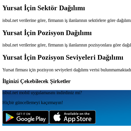
Yursat
İçin Sektör Dağılımı
isbul.net verilerine göre, firmanın iş ilanlarının sektörlere göre dağılı
Yursat
İçin Pozisyon Dağılımı
isbul.net verilerine göre, firmanın iş ilanlarının pozisyonlara göre dağ
Yursat
İçin Pozisyon Seviyeleri Dağılımı
Yursat
firması için pozisyon seviyeleri dağılımı verisi bulunmamaktadı
İlginizi Çekebilecek Şirketler
isbul.net
mobil uygulamаsını
indirdiniz mi?
Hiçbir güncellemeyi kaçırmayın!