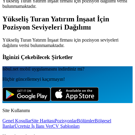
Yükseliş Turan Yatırım İnşaat
firması için pozisyon dağılımı verisi
bulunmamaktadır.
Yükseliş Turan Yatırım İnşaat
İçin
Pozisyon Seviyeleri Dağılımı
Yükseliş Turan Yatırım İnşaat
firması için pozisyon seviyeleri
dağılımı verisi bulunmamaktadır.
İlginizi Çekebilecek Şirketler
isbul.net
mobil uygulamаsını
indirdiniz mi?
Hiçbir güncellemeyi kaçırmayın!
Site Kullanımı
Genel Koşullar
Site Haritası
Pozisyonlar
Bölümler
Bölgesel
İlanlar
Ücretsiz İş İlanı Ver
CV Şablonları