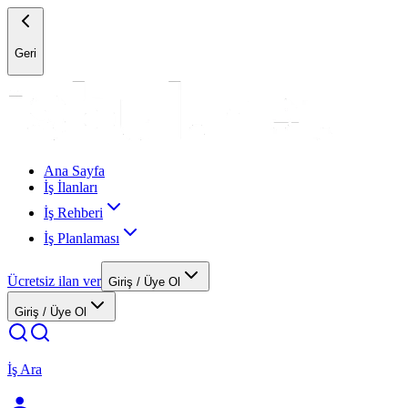
Geri
Ana Sayfa
İş İlanları
İş Rehberi
İş Planlaması
Ücretsiz ilan ver
Giriş / Üye Ol
Giriş / Üye Ol
İş Ara