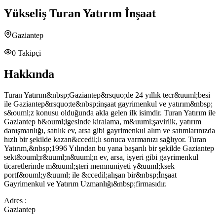
Yükseliş Turan Yatırım İnşaat
Gaziantep
0
Takipçi
Hakkında
Turan Yatırım&nbsp;Gaziantep&rsquo;de 24 yıllık tecr&uuml;besi
ile Gaziantep&rsquo;te&nbsp;inşaat gayrimenkul ve yatırım&nbsp;
s&ouml;z konusu olduğunda akla gelen ilk isimdir. Turan Yatırım ile
Gaziantep b&ouml;lgesinde kiralama, m&uuml;şavirlik, yatırım
danışmanlığı, satılık ev, arsa gibi gayrimenkul alım ve satımlarınızda
hızlı bir şekilde kazan&ccedil;lı sonuca varmanızı sağlıyor. Turan
Yatırım,&nbsp;1996 Yılından bu yana başarılı bir şekilde Gaziantep
sekt&ouml;r&uuml;n&uuml;n ev, arsa, işyeri gibi gayrimenkul
ticaretlerinde m&uuml;şteri memnuniyeti y&uuml;ksek
portf&ouml;y&uuml; ile &ccedil;alışan bir&nbsp;İnşaat
Gayrimenkul ve Yatırım Uzmanlığı&nbsp;firmasıdır.
Adres :
Gaziantep