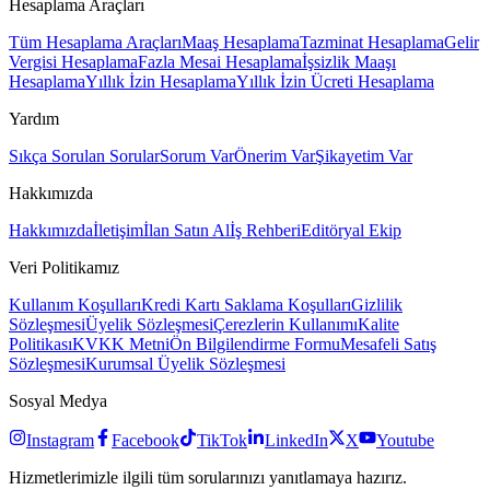
Hesaplama Araçları
Tüm Hesaplama Araçları
Maaş Hesaplama
Tazminat Hesaplama
Gelir
Vergisi Hesaplama
Fazla Mesai Hesaplama
İşsizlik Maaşı
Hesaplama
Yıllık İzin Hesaplama
Yıllık İzin Ücreti Hesaplama
Yardım
Sıkça Sorulan Sorular
Sorum Var
Önerim Var
Şikayetim Var
Hakkımızda
Hakkımızda
İletişim
İlan Satın Al
İş Rehberi
Editöryal Ekip
Veri Politikamız
Kullanım Koşulları
Kredi Kartı Saklama Koşulları
Gizlilik
Sözleşmesi
Üyelik Sözleşmesi
Çerezlerin Kullanımı
Kalite
Politikası
KVKK Metni
Ön Bilgilendirme Formu
Mesafeli Satış
Sözleşmesi
Kurumsal Üyelik Sözleşmesi
Sosyal Medya
Instagram
Facebook
TikTok
LinkedIn
X
Youtube
Hizmetlerimizle ilgili tüm sorularınızı yanıtlamaya hazırız.