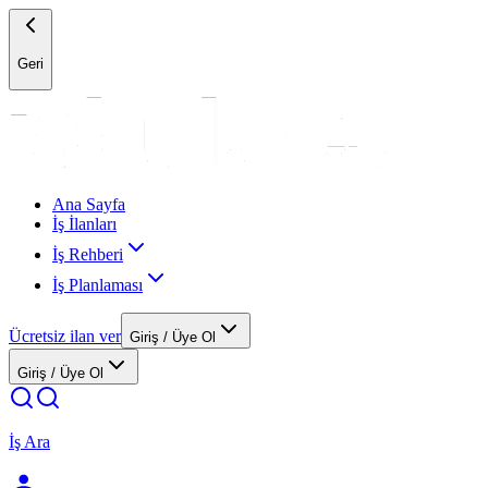
Geri
Ana Sayfa
İş İlanları
İş Rehberi
İş Planlaması
Ücretsiz ilan ver
Giriş / Üye Ol
Giriş / Üye Ol
İş Ara