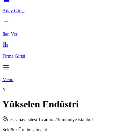
Aday Girişi
İlan Ver
Firma Girişi
Menu
Y
Yükselen Endüstri
des sanayi sitesi 1.cadno:23ümraniye istanbul
Sektör :
Üretim - İmalat