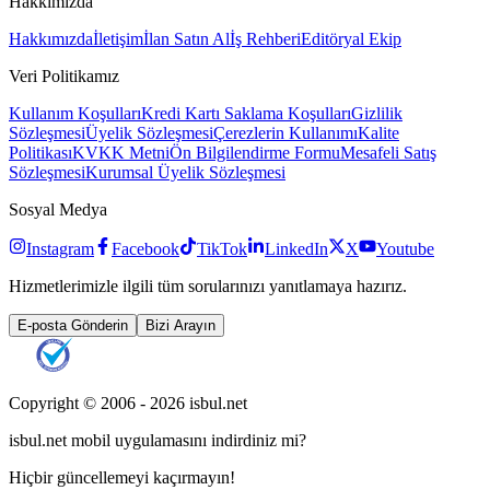
Hakkımızda
Hakkımızda
İletişim
İlan Satın Al
İş Rehberi
Editöryal Ekip
Veri Politikamız
Kullanım Koşulları
Kredi Kartı Saklama Koşulları
Gizlilik
Sözleşmesi
Üyelik Sözleşmesi
Çerezlerin Kullanımı
Kalite
Politikası
KVKK Metni
Ön Bilgilendirme Formu
Mesafeli Satış
Sözleşmesi
Kurumsal Üyelik Sözleşmesi
Sosyal Medya
Instagram
Facebook
TikTok
LinkedIn
X
Youtube
Hizmetlerimizle ilgili tüm sorularınızı yanıtlamaya hazırız.
E-posta Gönderin
Bizi Arayın
Copyright © 2006 -
2026
isbul.net
isbul.net
mobil uygulamasını
indirdiniz mi?
Hiçbir güncellemeyi kaçırmayın!