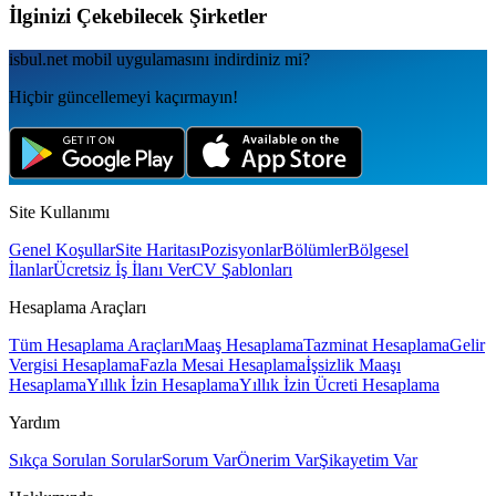
İlginizi Çekebilecek Şirketler
isbul.net
mobil uygulamаsını
indirdiniz mi?
Hiçbir güncellemeyi kaçırmayın!
Site Kullanımı
Genel Koşullar
Site Haritası
Pozisyonlar
Bölümler
Bölgesel
İlanlar
Ücretsiz İş İlanı Ver
CV Şablonları
Hesaplama Araçları
Tüm Hesaplama Araçları
Maaş Hesaplama
Tazminat Hesaplama
Gelir
Vergisi Hesaplama
Fazla Mesai Hesaplama
İşsizlik Maaşı
Hesaplama
Yıllık İzin Hesaplama
Yıllık İzin Ücreti Hesaplama
Yardım
Sıkça Sorulan Sorular
Sorum Var
Önerim Var
Şikayetim Var