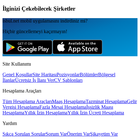
İlginizi Çekebilecek Şirketler
isbul.net
mobil uygulamаsını
indirdiniz mi?
Hiçbir güncellemeyi kaçırmayın!
Site Kullanımı
Genel Koşullar
Site Haritası
Pozisyonlar
Bölümler
Bölgesel
İlanlar
Ücretsiz İş İlanı Ver
CV Şablonları
Hesaplama Araçları
Tüm Hesaplama Araçları
Maaş Hesaplama
Tazminat Hesaplama
Gelir
Vergisi Hesaplama
Fazla Mesai Hesaplama
İşsizlik Maaşı
Hesaplama
Yıllık İzin Hesaplama
Yıllık İzin Ücreti Hesaplama
Yardım
Sıkça Sorulan Sorular
Sorum Var
Önerim Var
Şikayetim Var