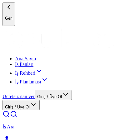
Geri
Ana Sayfa
İş İlanları
İş Rehberi
İş Planlaması
Ücretsiz ilan ver
Giriş / Üye Ol
Giriş / Üye Ol
İş Ara