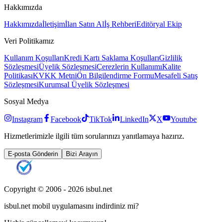
Hakkımızda
Hakkımızda
İletişim
İlan Satın Al
İş Rehberi
Editöryal Ekip
Veri Politikamız
Kullanım Koşulları
Kredi Kartı Saklama Koşulları
Gizlilik
Sözleşmesi
Üyelik Sözleşmesi
Çerezlerin Kullanımı
Kalite
Politikası
KVKK Metni
Ön Bilgilendirme Formu
Mesafeli Satış
Sözleşmesi
Kurumsal Üyelik Sözleşmesi
Sosyal Medya
Instagram
Facebook
TikTok
LinkedIn
X
Youtube
Hizmetlerimizle ilgili tüm sorularınızı yanıtlamaya hazırız.
E-posta Gönderin
Bizi Arayın
Copyright © 2006 -
2026
isbul.net
isbul.net
mobil uygulamasını
indirdiniz mi?