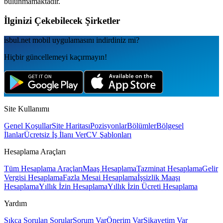
bulunmamaktadır.
İlginizi Çekebilecek Şirketler
isbul.net
mobil uygulamаsını
indirdiniz mi?
Hiçbir güncellemeyi kaçırmayın!
Site Kullanımı
Genel Koşullar
Site Haritası
Pozisyonlar
Bölümler
Bölgesel
İlanlar
Ücretsiz İş İlanı Ver
CV Şablonları
Hesaplama Araçları
Tüm Hesaplama Araçları
Maaş Hesaplama
Tazminat Hesaplama
Gelir
Vergisi Hesaplama
Fazla Mesai Hesaplama
İşsizlik Maaşı
Hesaplama
Yıllık İzin Hesaplama
Yıllık İzin Ücreti Hesaplama
Yardım
Sıkça Sorulan Sorular
Sorum Var
Önerim Var
Şikayetim Var