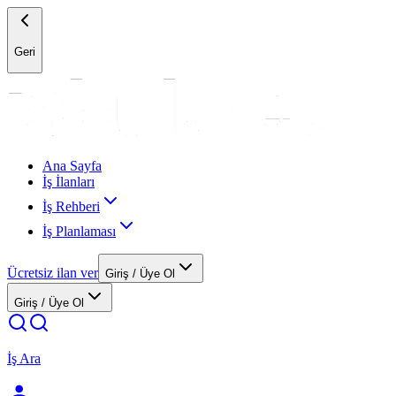
Geri
Ana Sayfa
İş İlanları
İş Rehberi
İş Planlaması
Ücretsiz ilan ver
Giriş / Üye Ol
Giriş / Üye Ol
İş Ara