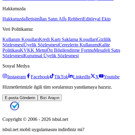
Hakkımızda
Hakkımızda
İletişim
İlan Satın Al
İş Rehberi
Editöryal Ekip
Veri Politikamız
Kullanım Koşulları
Kredi Kartı Saklama Koşulları
Gizlilik
Sözleşmesi
Üyelik Sözleşmesi
Çerezlerin Kullanımı
Kalite
Politikası
KVKK Metni
Ön Bilgilendirme Formu
Mesafeli Satış
Sözleşmesi
Kurumsal Üyelik Sözleşmesi
Sosyal Medya
Instagram
Facebook
TikTok
LinkedIn
X
Youtube
Hizmetlerimizle ilgili tüm sorularınızı yanıtlamaya hazırız.
E-posta Gönderin
Bizi Arayın
Copyright © 2006 -
2026
isbul.net
isbul.net
mobil uygulamasını
indirdiniz mi?