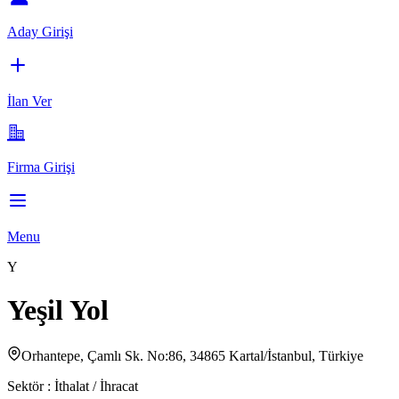
Aday Girişi
İlan Ver
Firma Girişi
Menu
Y
Yeşil Yol
Orhantepe, Çamlı Sk. No:86, 34865 Kartal/İstanbul, Türkiye
Sektör :
İthalat / İhracat