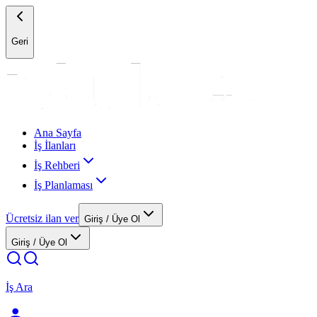
Geri
Ana Sayfa
İş İlanları
İş Rehberi
İş Planlaması
Ücretsiz ilan ver
Giriş / Üye Ol
Giriş / Üye Ol
İş Ara