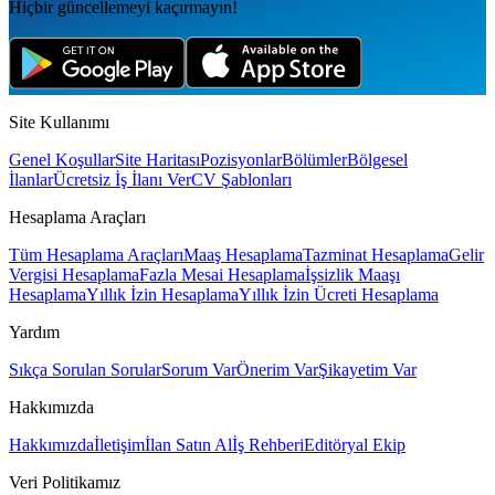
Hiçbir güncellemeyi kaçırmayın!
Site Kullanımı
Genel Koşullar
Site Haritası
Pozisyonlar
Bölümler
Bölgesel
İlanlar
Ücretsiz İş İlanı Ver
CV Şablonları
Hesaplama Araçları
Tüm Hesaplama Araçları
Maaş Hesaplama
Tazminat Hesaplama
Gelir
Vergisi Hesaplama
Fazla Mesai Hesaplama
İşsizlik Maaşı
Hesaplama
Yıllık İzin Hesaplama
Yıllık İzin Ücreti Hesaplama
Yardım
Sıkça Sorulan Sorular
Sorum Var
Önerim Var
Şikayetim Var
Hakkımızda
Hakkımızda
İletişim
İlan Satın Al
İş Rehberi
Editöryal Ekip
Veri Politikamız