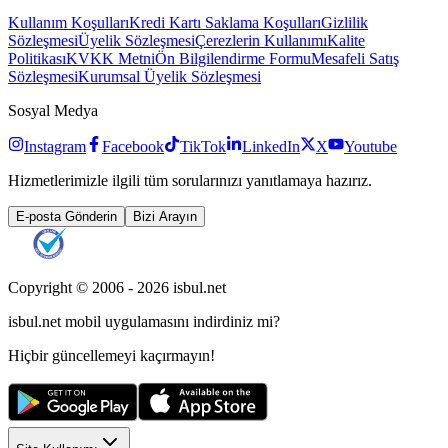
Kullanım Koşulları
Kredi Kartı Saklama Koşulları
Gizlilik
Sözleşmesi
Üyelik Sözleşmesi
Çerezlerin Kullanımı
Kalite
Politikası
KVKK Metni
Ön Bilgilendirme Formu
Mesafeli Satış
Sözleşmesi
Kurumsal Üyelik Sözleşmesi
Sosyal Medya
Instagram
Facebook
TikTok
LinkedIn
X
Youtube
Hizmetlerimizle ilgili tüm sorularınızı yanıtlamaya hazırız.
E-posta Gönderin
Bizi Arayın
Copyright © 2006 -
2026
isbul.net
isbul.net
mobil uygulamasını
indirdiniz mi?
Hiçbir güncellemeyi kaçırmayın!