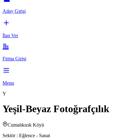
Aday Girişi
İlan Ver
Firma Girişi
Menu
Y
Yeşil-Beyaz Fotoğrafçılık
Cumalıkızık Köyü
Sektör :
Eğlence - Sanat