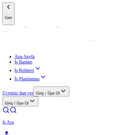
Geri
Ana Sayfa
İş İlanları
İş Rehberi
İş Planlaması
Ücretsiz ilan ver
Giriş / Üye Ol
Giriş / Üye Ol
İş Ara