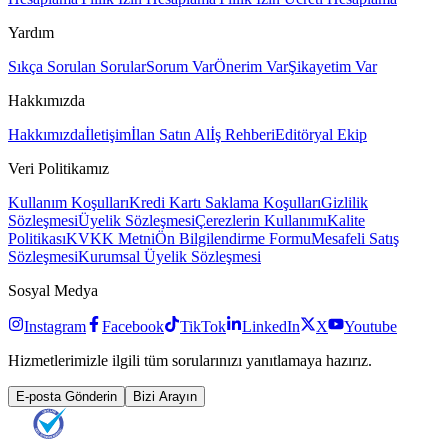
Yardım
Sıkça Sorulan Sorular
Sorum Var
Önerim Var
Şikayetim Var
Hakkımızda
Hakkımızda
İletişim
İlan Satın Al
İş Rehberi
Editöryal Ekip
Veri Politikamız
Kullanım Koşulları
Kredi Kartı Saklama Koşulları
Gizlilik
Sözleşmesi
Üyelik Sözleşmesi
Çerezlerin Kullanımı
Kalite
Politikası
KVKK Metni
Ön Bilgilendirme Formu
Mesafeli Satış
Sözleşmesi
Kurumsal Üyelik Sözleşmesi
Sosyal Medya
Instagram
Facebook
TikTok
LinkedIn
X
Youtube
Hizmetlerimizle ilgili tüm sorularınızı yanıtlamaya hazırız.
E-posta Gönderin
Bizi Arayın