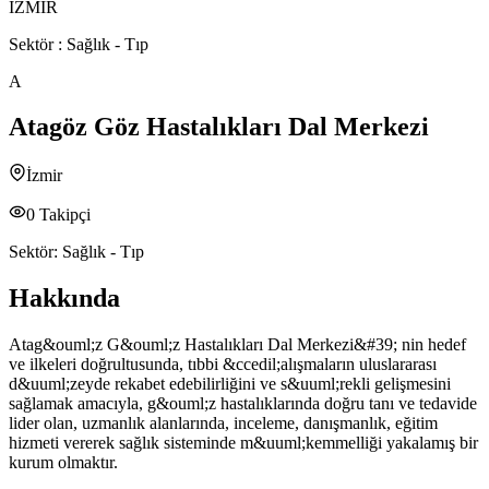
İZMİR
Sektör :
Sağlık - Tıp
A
Atagöz Göz Hastalıkları Dal Merkezi
İzmir
0
Takipçi
Sektör:
Sağlık - Tıp
Hakkında
Atag&ouml;z G&ouml;z Hastalıkları Dal Merkezi&#39; nin hedef
ve ilkeleri doğrultusunda, tıbbi &ccedil;alışmaların uluslararası
d&uuml;zeyde rekabet edebilirliğini ve s&uuml;rekli gelişmesini
sağlamak amacıyla, g&ouml;z hastalıklarında doğru tanı ve tedavide
lider olan, uzmanlık alanlarında, inceleme, danışmanlık, eğitim
hizmeti vererek sağlık sisteminde m&uuml;kemmelliği yakalamış bir
kurum olmaktır.