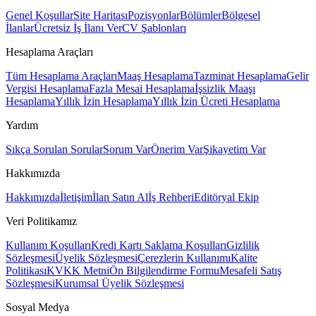
Genel Koşullar
Site Haritası
Pozisyonlar
Bölümler
Bölgesel
İlanlar
Ücretsiz İş İlanı Ver
CV Şablonları
Hesaplama Araçları
Tüm Hesaplama Araçları
Maaş Hesaplama
Tazminat Hesaplama
Gelir
Vergisi Hesaplama
Fazla Mesai Hesaplama
İşsizlik Maaşı
Hesaplama
Yıllık İzin Hesaplama
Yıllık İzin Ücreti Hesaplama
Yardım
Sıkça Sorulan Sorular
Sorum Var
Önerim Var
Şikayetim Var
Hakkımızda
Hakkımızda
İletişim
İlan Satın Al
İş Rehberi
Editöryal Ekip
Veri Politikamız
Kullanım Koşulları
Kredi Kartı Saklama Koşulları
Gizlilik
Sözleşmesi
Üyelik Sözleşmesi
Çerezlerin Kullanımı
Kalite
Politikası
KVKK Metni
Ön Bilgilendirme Formu
Mesafeli Satış
Sözleşmesi
Kurumsal Üyelik Sözleşmesi
Sosyal Medya