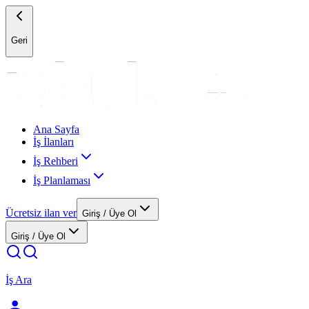
Geri
Ana Sayfa
İş İlanları
İş Rehberi
İş Planlaması
Ücretsiz ilan ver
Giriş / Üye Ol
Giriş / Üye Ol
İş Ara