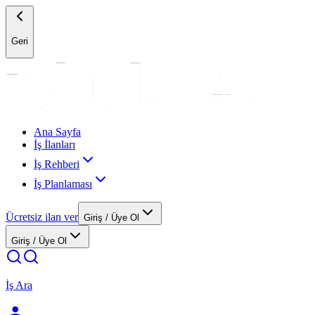
Geri
Ana Sayfa
İş İlanları
İş Rehberi
İş Planlaması
Ücretsiz ilan ver
Giriş / Üye Ol
Giriş / Üye Ol
İş Ara