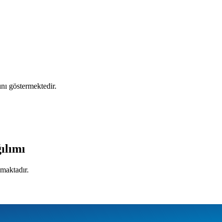
mını göstermektedir.
ılımı
amaktadır.