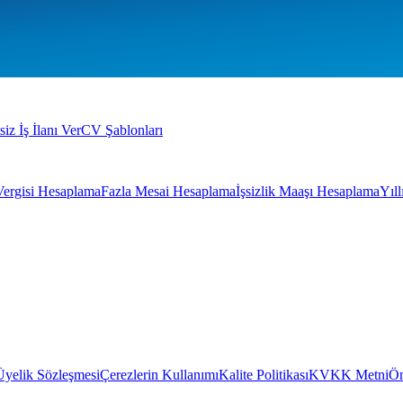
siz İş İlanı Ver
CV Şablonları
Vergisi Hesaplama
Fazla Mesai Hesaplama
İşsizlik Maaşı Hesaplama
Yıl
Üyelik Sözleşmesi
Çerezlerin Kullanımı
Kalite Politikası
KVKK Metni
Ön