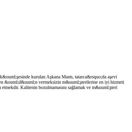
ir k&ouml;şesinde kurulan Aşkana Mantı, tatarca&rsquo;da aşevi
eden &ouml;d&uuml;n vermeksizin m&uuml;şterilerine en iyi hizmeti
m etmekdir. Kalitenin bozulmamasını sağlamak ve m&uuml;şteri