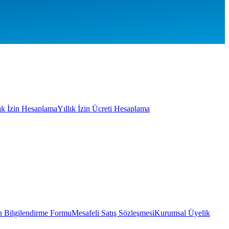
lık İzin Hesaplama
Yıllık İzin Ücreti Hesaplama
 Bilgilendirme Formu
Mesafeli Satış Sözleşmesi
Kurumsal Üyelik