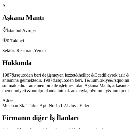
A
Aşkana Mantı
İstanbul Avrupa
0
Takipçi
Sektör:
Restoran-Yemek
Hakkında
1987&rsquo;den beri değişmeyen lezzet&hellip; &Ccedil;eyrek asır &o
anlamına gelmektedir. 1987&rsquo;den beri, T&uuml;rkiye&rsquo;nin e
sunmaktadır. Tamamen bir aile işletmesi olan Aşkana Mantı, arkasın
memnuniyeti &ouml;n planda tutmak amacıyla, b&uuml;y&uuml;me se
Adres :
Metehan Sk. Türkel Apt. No:1 /1 2.Ulus - Etiler
Firmanın diğer İş İlanları