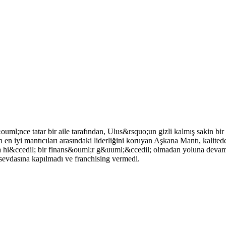
uml;nce tatar bir aile tarafından, Ulus&rsquo;un gizli kalmış sakin b
n iyi mantıcıları arasındaki liderliğini koruyan Aşkana Mantı, kalit
da hi&ccedil; bir finans&ouml;r g&uuml;&ccedil; olmadan yoluna deva
vdasına kapılmadı ve franchising vermedi.