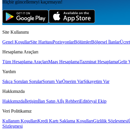
Hiçbir güncellemeyi kaçırmayın!
Site Kullanımı
Genel Koşullar
Site Haritası
Pozisyonlar
Bölümler
Bölgesel İlanlar
Ücret
Hesaplama Araçları
Tüm Hesaplama Araçları
Maaş Hesaplama
Tazminat Hesaplama
Gelir 
Yardım
Sıkça Sorulan Sorular
Sorum Var
Önerim Var
Şikayetim Var
Hakkımızda
Hakkımızda
İletişim
İlan Satın Al
İş Rehberi
Editöryal Ekip
Veri Politikamız
Kullanım Koşulları
Kredi Kartı Saklama Koşulları
Gizlilik Sözleşmesi
Sözleşmesi