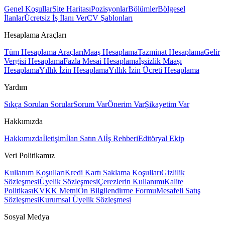
Genel Koşullar
Site Haritası
Pozisyonlar
Bölümler
Bölgesel
İlanlar
Ücretsiz İş İlanı Ver
CV Şablonları
Hesaplama Araçları
Tüm Hesaplama Araçları
Maaş Hesaplama
Tazminat Hesaplama
Gelir
Vergisi Hesaplama
Fazla Mesai Hesaplama
İşsizlik Maaşı
Hesaplama
Yıllık İzin Hesaplama
Yıllık İzin Ücreti Hesaplama
Yardım
Sıkça Sorulan Sorular
Sorum Var
Önerim Var
Şikayetim Var
Hakkımızda
Hakkımızda
İletişim
İlan Satın Al
İş Rehberi
Editöryal Ekip
Veri Politikamız
Kullanım Koşulları
Kredi Kartı Saklama Koşulları
Gizlilik
Sözleşmesi
Üyelik Sözleşmesi
Çerezlerin Kullanımı
Kalite
Politikası
KVKK Metni
Ön Bilgilendirme Formu
Mesafeli Satış
Sözleşmesi
Kurumsal Üyelik Sözleşmesi
Sosyal Medya