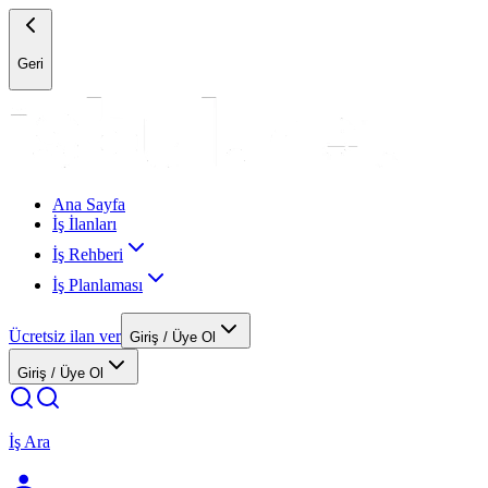
Geri
Ana Sayfa
İş İlanları
İş Rehberi
İş Planlaması
Ücretsiz ilan ver
Giriş / Üye Ol
Giriş / Üye Ol
İş Ara