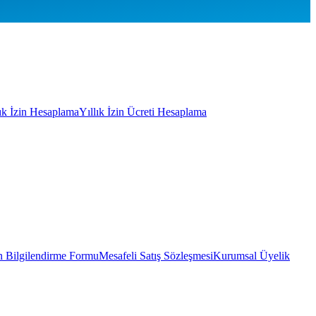
lık İzin Hesaplama
Yıllık İzin Ücreti Hesaplama
 Bilgilendirme Formu
Mesafeli Satış Sözleşmesi
Kurumsal Üyelik