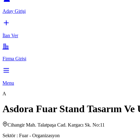
Aday Girişi
İlan Ver
Firma Girişi
Menu
A
Asdora Fuar Stand Tasarım Ve
Cihangir Mah. Talatpaşa Cad. Kargacı Sk. No:11
Sektör :
Fuar - Organizasyon