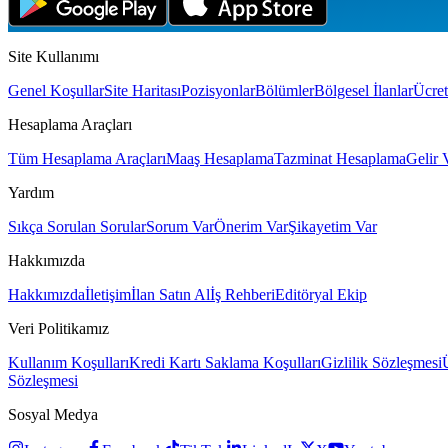
Site Kullanımı
Genel Koşullar
Site Haritası
Pozisyonlar
Bölümler
Bölgesel İlanlar
Ücret
Hesaplama Araçları
Tüm Hesaplama Araçları
Maaş Hesaplama
Tazminat Hesaplama
Gelir 
Yardım
Sıkça Sorulan Sorular
Sorum Var
Önerim Var
Şikayetim Var
Hakkımızda
Hakkımızda
İletişim
İlan Satın Al
İş Rehberi
Editöryal Ekip
Veri Politikamız
Kullanım Koşulları
Kredi Kartı Saklama Koşulları
Gizlilik Sözleşmesi
Sözleşmesi
Sosyal Medya