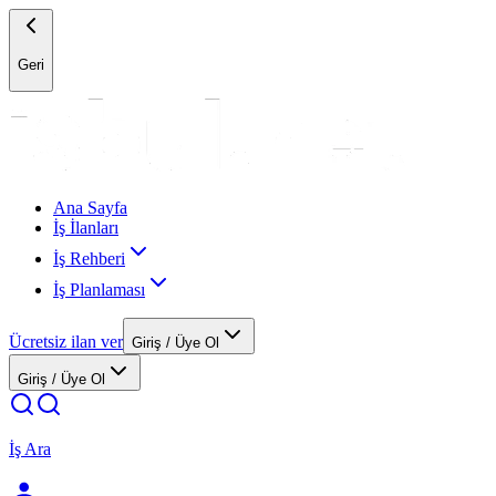
Geri
Ana Sayfa
İş İlanları
İş Rehberi
İş Planlaması
Ücretsiz ilan ver
Giriş / Üye Ol
Giriş / Üye Ol
İş Ara