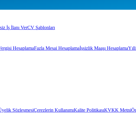
siz İş İlanı Ver
CV Şablonları
Vergisi Hesaplama
Fazla Mesai Hesaplama
İşsizlik Maaşı Hesaplama
Yıl
Üyelik Sözleşmesi
Çerezlerin Kullanımı
Kalite Politikası
KVKK Metni
Ön