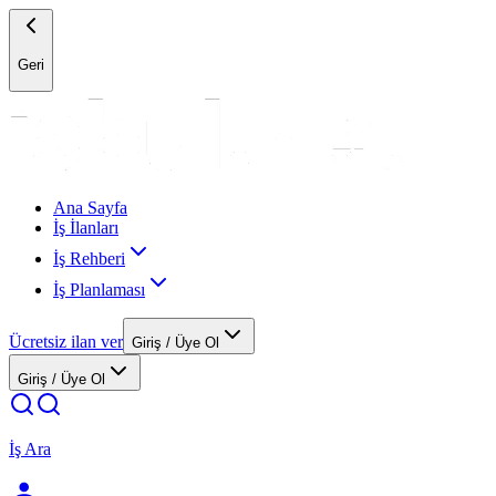
Geri
Ana Sayfa
İş İlanları
İş Rehberi
İş Planlaması
Ücretsiz ilan ver
Giriş / Üye Ol
Giriş / Üye Ol
İş Ara