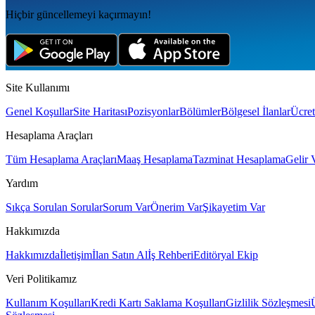
Hiçbir güncellemeyi kaçırmayın!
Site Kullanımı
Genel Koşullar
Site Haritası
Pozisyonlar
Bölümler
Bölgesel İlanlar
Ücret
Hesaplama Araçları
Tüm Hesaplama Araçları
Maaş Hesaplama
Tazminat Hesaplama
Gelir 
Yardım
Sıkça Sorulan Sorular
Sorum Var
Önerim Var
Şikayetim Var
Hakkımızda
Hakkımızda
İletişim
İlan Satın Al
İş Rehberi
Editöryal Ekip
Veri Politikamız
Kullanım Koşulları
Kredi Kartı Saklama Koşulları
Gizlilik Sözleşmesi