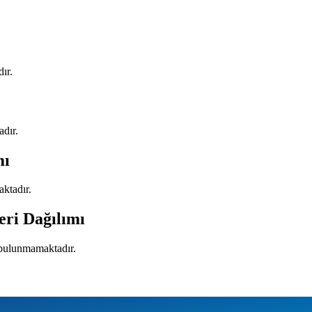
ır.
adır.
mı
aktadır.
eri Dağılımı
i bulunmamaktadır.