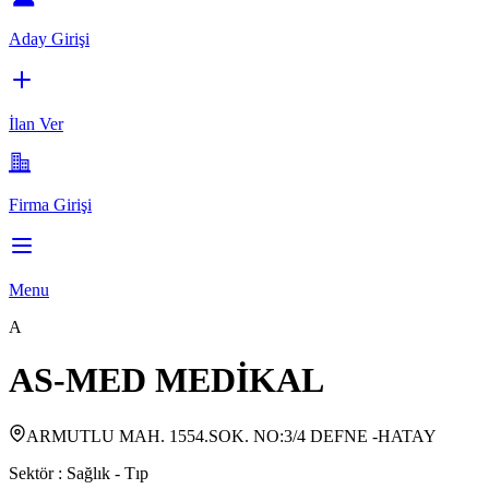
Aday Girişi
İlan Ver
Firma Girişi
Menu
A
AS-MED MEDİKAL
ARMUTLU MAH. 1554.SOK. NO:3/4 DEFNE -HATAY
Sektör :
Sağlık - Tıp