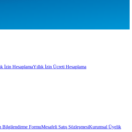
lık İzin Hesaplama
Yıllık İzin Ücreti Hesaplama
 Bilgilendirme Formu
Mesafeli Satış Sözleşmesi
Kurumsal Üyelik