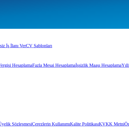
siz İş İlanı Ver
CV Şablonları
Vergisi Hesaplama
Fazla Mesai Hesaplama
İşsizlik Maaşı Hesaplama
Yıl
Üyelik Sözleşmesi
Çerezlerin Kullanımı
Kalite Politikası
KVKK Metni
Ön