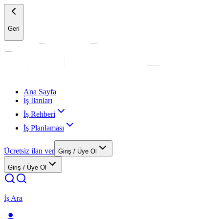
Geri
Ana Sayfa
İş İlanları
İş Rehberi
İş Planlaması
Ücretsiz ilan ver
Giriş / Üye Ol
Giriş / Üye Ol
İş Ara