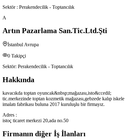
Sektör :
Perakendecilik - Toptancılık
A
Artın Pazarlama San.Tic.Ltd.Şti
İstanbul Avrupa
0
Takipçi
Sektör:
Perakendecilik - Toptancılık
Hakkında
kavacıkda toptan oyuncak&nbsp;mağazası,isto&ccedil;
tic.merkezinde toptan kozmetik mağazası,gebzede kalıp iskele
imalatı fabrikası buluna 2017 kuruluşlu bir firmayız.
Adres :
istoç ticaret merkezi 20,ada no.50
Firmanın diğer İş İlanları