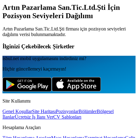
Artın Pazarlama San.Tic.Ltd.Şti
İçin
Pozisyon Seviyeleri Dağılımı
Artın Pazarlama San.Tic.Ltd.Şti
firması için pozisyon seviyeleri
dağılımı verisi bulunmamaktadır.
İlginizi Çekebilecek Şirketler
isbul.net
mobil uygulamаsını
indirdiniz mi?
Hiçbir güncellemeyi kaçırmayın!
Site Kullanımı
Genel Koşullar
Site Haritası
Pozisyonlar
Bölümler
Bölgesel
İlanlar
Ücretsiz İş İlanı Ver
CV Şablonları
Hesaplama Araçları
Tüm Hesaplama Araçları
Maaş Hesaplama
Tazminat Hesaplama
Gelir