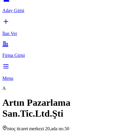
Aday Girişi
İlan Ver
Firma Girişi
Menu
A
Artın Pazarlama
San.Tic.Ltd.Şti
istoç ticaret merkezi 20,ada no.50