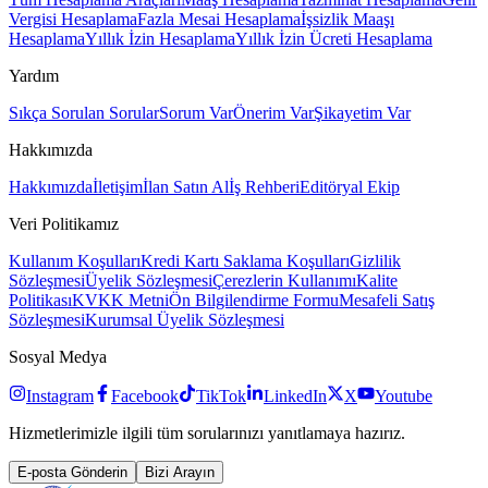
Vergisi Hesaplama
Fazla Mesai Hesaplama
İşsizlik Maaşı
Hesaplama
Yıllık İzin Hesaplama
Yıllık İzin Ücreti Hesaplama
Yardım
Sıkça Sorulan Sorular
Sorum Var
Önerim Var
Şikayetim Var
Hakkımızda
Hakkımızda
İletişim
İlan Satın Al
İş Rehberi
Editöryal Ekip
Veri Politikamız
Kullanım Koşulları
Kredi Kartı Saklama Koşulları
Gizlilik
Sözleşmesi
Üyelik Sözleşmesi
Çerezlerin Kullanımı
Kalite
Politikası
KVKK Metni
Ön Bilgilendirme Formu
Mesafeli Satış
Sözleşmesi
Kurumsal Üyelik Sözleşmesi
Sosyal Medya
Instagram
Facebook
TikTok
LinkedIn
X
Youtube
Hizmetlerimizle ilgili tüm sorularınızı yanıtlamaya hazırız.
E-posta Gönderin
Bizi Arayın