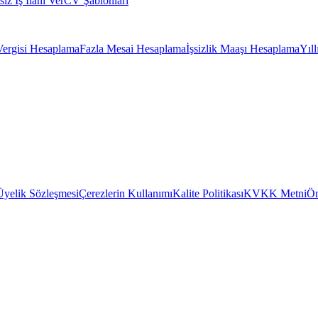
siz İş İlanı Ver
CV Şablonları
Vergisi Hesaplama
Fazla Mesai Hesaplama
İşsizlik Maaşı Hesaplama
Yıl
Üyelik Sözleşmesi
Çerezlerin Kullanımı
Kalite Politikası
KVKK Metni
Ön