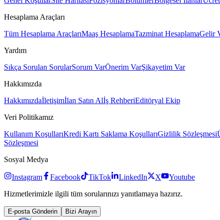
Genel Koşullar
Site Haritası
Pozisyonlar
Bölümler
Bölgesel İlanlar
Ücret
Hesaplama Araçları
Tüm Hesaplama Araçları
Maaş Hesaplama
Tazminat Hesaplama
Gelir 
Yardım
Sıkça Sorulan Sorular
Sorum Var
Önerim Var
Şikayetim Var
Hakkımızda
Hakkımızda
İletişim
İlan Satın Al
İş Rehberi
Editöryal Ekip
Veri Politikamız
Kullanım Koşulları
Kredi Kartı Saklama Koşulları
Gizlilik Sözleşmesi
Sözleşmesi
Sosyal Medya
Instagram
Facebook
TikTok
LinkedIn
X
Youtube
Hizmetlerimizle ilgili tüm sorularınızı yanıtlamaya hazırız.
E-posta Gönderin
Bizi Arayın