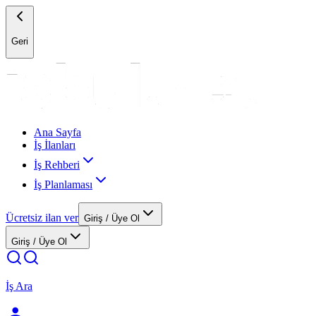
Geri
Ana Sayfa
İş İlanları
İş Rehberi
İş Planlaması
Ücretsiz ilan ver
Giriş / Üye Ol
Giriş / Üye Ol
İş Ara