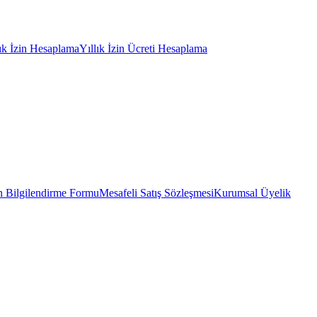
lık İzin Hesaplama
Yıllık İzin Ücreti Hesaplama
 Bilgilendirme Formu
Mesafeli Satış Sözleşmesi
Kurumsal Üyelik