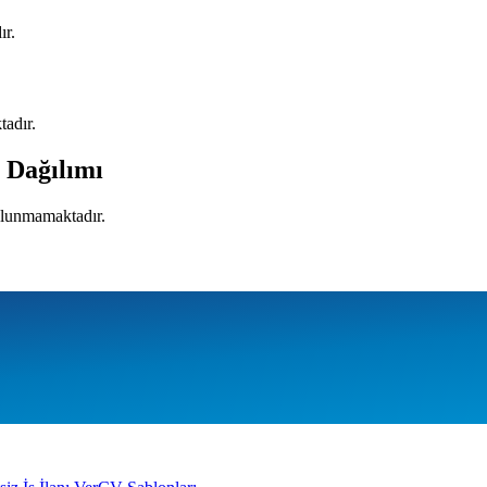
ır.
tadır.
i Dağılımı
bulunmamaktadır.